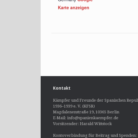
Karte anzeigen
Kontakt
Kämpfer und Freunde der Spanischen Repub
1936–1939 e. V. (KFSR)
Magdalenenstraße 19, 10365 Berlin
E-Mail: info@spanienkaempfer.de
Vorsitzender: Harald Wittstock
Kontoverbindung für Beitrag und Spenden: