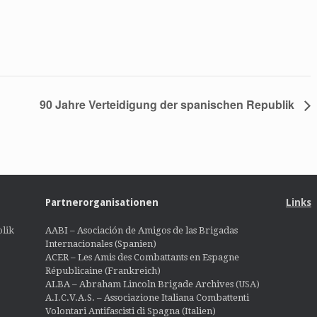
90 Jahre Verteidigung der spanischen Republik
Partnerorganisationen
Links
lik
AABI – Asociación de Amigos de las Brigadas
Internacionales (Spanien)
ACER – Les Amis des Combattants en Espagne
Républicaine (Frankreich)
ALBA – Abraham Lincoln Brigade Archives
(USA)
A.I.C.V.A.S. – Associazione Italiana Combattenti
Volontari Antifascisti di Spagna (Italien)