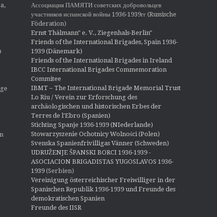
Ассоциация ПАМЯТИ советских добровольцев
a,
участников испанской войны 1936-1939гг (Russische
Föderation)
Ernst Thälmann" e. V., Ziegenhals-Berlin"
Friends of the International Brigades, Spain 1936-
1939 (Dänemark)
O
Friends of the International Brigades in Ireland
IBCC International Brigades Commemoration
Commitee
IBMT – The International Brigade Memorial Trust
ige
Lo Riu / Verein zur Erforschung des
archäologischen und historischen Erbes der
Terres de l'Ebro (Spanien)
Stichting Spanje 1936-1939 (NIederlande)
Stowarzyszenie Ochotnicy Wolności (Polen)
en
Svenska Spanienfrivilligas Vänner (Schweden)
UDRUŽENJE ŠPANSKI BORCI 1936-1939 -
ASOCIACION BRIGADISTAS YUGOSLAVOS 1936-
1939
(Serbien)
Vereinigung österreichischer Freiwilliger in der
Spanischen Republik 1936-1939 und Freunde des
demokratischen Spanien
Freunde des IISR