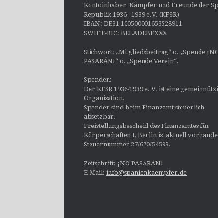
Kontoinhaber: Kämpfer und Freunde der Sp
Republik 1936 - 1939 e.V. (KFSR)
IBAN: DE31 100500001653528911
SWIFT-BIC: BELADEBEXXX
Stichwort: „Mitgliedsbeitrag“ o. „Spende ¡N
PASARÁN!“ o. „Spende Verein“.
Spenden:
Der KFSR 1936-1939 e. V. ist eine gemeinnütz
Organisation.
Spenden sind beim Finanzamt steuerlich
absetzbar.
Freistellungsbescheid des Finanzamtes für
Körperschaften I, Berlin ist aktuell vorhand
Steuernummer 27/670/54593.
Zeitschrift: ¡NO PASARÁN!
E-Mail:
info@spanienkaempfer.de