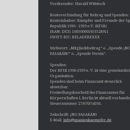
Vorsitzender: Harald Wittstock
Kontoverbindung für Beitrag und Spenden:
Kontoinhaber: Kämpfer und Freunde der Sp
Republik 1936 - 1939 e.V. (KFSR)
IBAN: DE31 100500001653528911
SWIFT-BIC: BELADEBEXXX
Stichwort: „Mitgliedsbeitrag“ o. „Spende ¡N
PASARÁN!“ o. „Spende Verein“.
Spenden:
Der KFSR 1936-1939 e. V. ist eine gemeinnütz
Organisation.
Spenden sind beim Finanzamt steuerlich
absetzbar.
Freistellungsbescheid des Finanzamtes für
Körperschaften I, Berlin ist aktuell vorhand
Steuernummer 27/670/54593.
Zeitschrift: ¡NO PASARÁN!
E-Mail:
info@spanienkaempfer.de