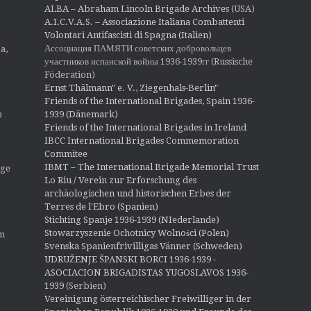
t
ALBA – Abraham Lincoln Brigade Archives
(USA)
i
A.I.C.V.A.S. – Associazione Italiana Combattenti
o
Volontari Antifascisti di Spagna (Italien)
n
Ассоциация ПАМЯТИ советских добровольцев
a,
участников испанской войны 1936-1939гг (Russische
Föderation)
Ernst Thälmann" e. V., Ziegenhals-Berlin"
Friends of the International Brigades, Spain 1936-
1939 (Dänemark)
O
Friends of the International Brigades in Ireland
IBCC International Brigades Commemoration
Commitee
IBMT – The International Brigade Memorial Trust
ige
Lo Riu / Verein zur Erforschung des
archäologischen und historischen Erbes der
Terres de l'Ebro (Spanien)
Stichting Spanje 1936-1939 (NIederlande)
Stowarzyszenie Ochotnicy Wolności (Polen)
en
Svenska Spanienfrivilligas Vänner (Schweden)
UDRUŽENJE ŠPANSKI BORCI 1936-1939 -
ASOCIACION BRIGADISTAS YUGOSLAVOS 1936-
1939
(Serbien)
Vereinigung österreichischer Freiwilliger in der