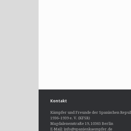
Kontakt
Kämpfer und Freunde der Spanischen Repub
1936–1939 e. V. (KFSR)
Magdalenenstraße 19, 10365 Berlin
E-Mail: info@spanienkaempfer.de