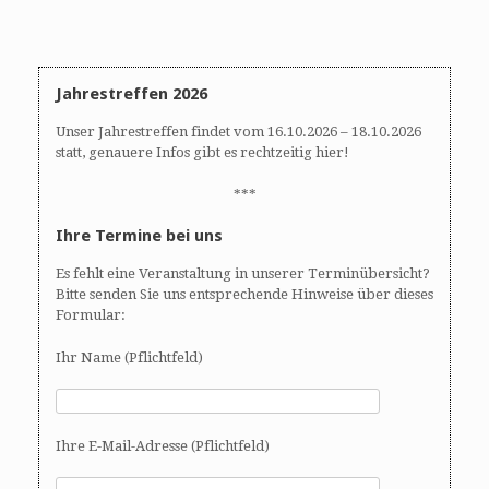
A
N
n
a
s
v
i
i
Jahrestreffen 2026
c
g
h
a
Unser Jahrestreffen findet vom 16.10.2026 – 18.10.2026
t
t
statt, genauere Infos gibt es rechtzeitig hier!
e
i
n
o
***
,
n
Ihre Termine bei uns
N
a
Es fehlt eine Veranstaltung in unserer Terminübersicht?
v
Bitte senden Sie uns entsprechende Hinweise über dieses
i
Formular:
g
Ihr Name (Pflichtfeld)
a
t
i
o
Ihre E-Mail-Adresse (Pflichtfeld)
n