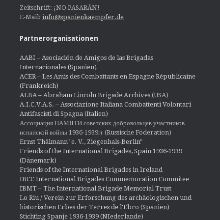
Zeitschrift: ¡NO PASARÁN!
E-Mail:
info@spanienkaempfer.de
Partnerorganisationen
AABI – Asociación de Amigos de las Brigadas
Internacionales (Spanien)
ACER – Les Amis des Combattants en Espagne Républicaine
(Frankreich)
ALBA – Abraham Lincoln Brigade Archives
(USA)
A.I.C.V.A.S. – Associazione Italiana Combattenti Volontari
Antifascisti di Spagna (Italien)
Ассоциация ПАМЯТИ советских добровольцев участников
испанской войны 1936-1939гг (Russische Föderation)
Ernst Thälmann" e. V., Ziegenhals-Berlin"
Friends of the International Brigades, Spain 1936-1939
(Dänemark)
Friends of the International Brigades in Ireland
IBCC International Brigades Commemoration Commitee
IBMT – The International Brigade Memorial Trust
Lo Riu / Verein zur Erforschung des archäologischen und
historischen Erbes der Terres de l'Ebro (Spanien)
Stichting Spanje 1936-1939 (NIederlande)