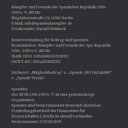
Kämpfer und Freunde der Spanischen Republik 1936–
1939 e. V. (KFSR)
Magdalenenstraße 19, 10365 Berlin
E-Mail: info@spanienkaempfer.de
Vorsitzender: Harald Wittstock
Kontoverbindung für Beitrag und Spenden:
Kontoinhaber: Kämpfer und Freunde der Spa, Republik
1936 - 1939 e.V. (KFSR)
IBAN: DE31 100500001653528911
SWIFT-BIC: BELADEBEXXX
Stichwort: „Mitgliedsbeitrag“ o. „Spende ¡NO PASARÁN!“
o. „Spende Verein“.
Spenden:
Der KFSR 1936-1939 e. V. ist eine gemeinnützige
Organisation.
Spenden sind beim Finanzamt steuerlich absetzbar.
Freistellungsbescheid des Finanzamtes für
Körperschaften I, Berlin ist aktuell vorhanden
Steuernummer 27/670/54593.