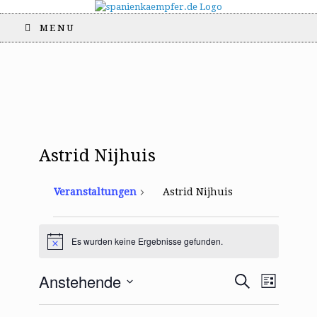
MENU
Astrid Nijhuis
Veranstaltungen
Astrid Nijhuis
Veranstaltungen
Es wurden keine Ergebnisse gefunden.
H
i
n
V
V
Anstehende
S
w
L
e
e
e
u
i
D
i
r
c
r
s
s
a