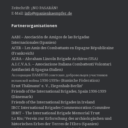
Zeitschrift: ¡NO PASARÁN!
E-Mail:
info@spanienkaempfer.de
Partnerorganisationen
AABI – Asociación de Amigos de las Brigadas
Internacionales (Spanien)
ACER – Les Amis des Combattants en Espagne Républicaine
(Frankreich)
ALBA – Abraham Lincoln Brigade Archives
(USA)
A.I.C.V.A.S. – Associazione Italiana Combattenti Volontari
Antifascisti di Spagna (Italien)
Ассоциация ПАМЯТИ советских добровольцев участников
испанской войны 1936-1939гг (Russische Föderation)
Ernst Thälmann" e. V., Ziegenhals-Berlin"
Friends of the International Brigades, Spain 1936-1939
(Dänemark)
Friends of the International Brigades in Ireland
IBCC International Brigades Commemoration Commitee
IBMT – The International Brigade Memorial Trust
Lo Riu / Verein zur Erforschung des archäologischen und
historischen Erbes der Terres de l'Ebro (Spanien)