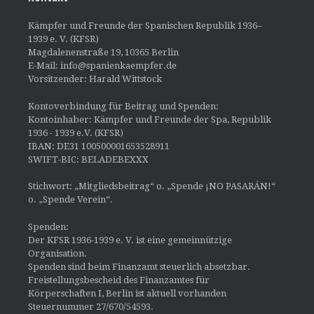
Kämpfer und Freunde der Spanischen Republik 1936–
1939 e. V. (KFSR)
Magdalenenstraße 19, 10365 Berlin
E-Mail: info@spanienkaempfer.de
Vorsitzender: Harald Wittstock
Kontoverbindung für Beitrag und Spenden:
Kontoinhaber: Kämpfer und Freunde der Spa, Republik
1936 - 1939 e.V. (KFSR)
IBAN: DE31 100500001653528911
SWIFT-BIC: BELADEBEXXX
Stichwort: „Mitgliedsbeitrag“ o. „Spende ¡NO PASARÁN!“
o. „Spende Verein“.
Spenden:
Der KFSR 1936-1939 e. V. ist eine gemeinnützige
Organisation.
Spenden sind beim Finanzamt steuerlich absetzbar.
Freistellungsbescheid des Finanzamtes für
Körperschaften I, Berlin ist aktuell vorhanden
Steuernummer 27/670/54593.