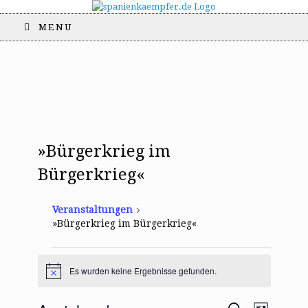
MENU
»Bürgerkrieg im
Bürgerkrieg«
Veranstaltungen
»Bürgerkrieg im Bürgerkrieg«
Veranstaltungen
Es wurden keine Ergebnisse gefunden.
H
i
n
V
V