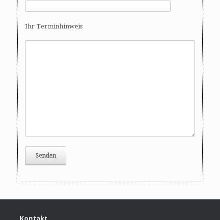
o
n
Ihr Terminhinweis
Kontakt