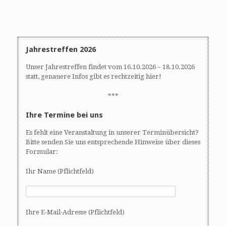
n
n
d
-
A
N
n
a
s
v
Jahrestreffen 2026
i
i
Unser Jahrestreffen findet vom 16.10.2026 – 18.10.2026
c
g
statt, genauere Infos gibt es rechtzeitig hier!
h
a
t
t
***
e
i
Ihre Termine bei uns
n
o
,
n
Es fehlt eine Veranstaltung in unserer Terminübersicht?
N
Bitte senden Sie uns entsprechende Hinweise über dieses
a
Formular:
v
i
Ihr Name (Pflichtfeld)
g
a
t
Ihre E-Mail-Adresse (Pflichtfeld)
i