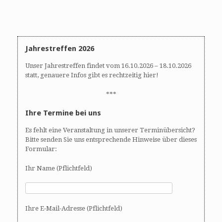
n
n
d
-
A
N
n
a
s
v
Jahrestreffen 2026
i
i
Unser Jahrestreffen findet vom 16.10.2026 – 18.10.2026
c
g
statt, genauere Infos gibt es rechtzeitig hier!
h
a
t
t
***
e
i
Ihre Termine bei uns
n
o
,
n
Es fehlt eine Veranstaltung in unserer Terminübersicht?
N
Bitte senden Sie uns entsprechende Hinweise über dieses
a
Formular:
v
i
Ihr Name (Pflichtfeld)
g
a
t
Ihre E-Mail-Adresse (Pflichtfeld)
i