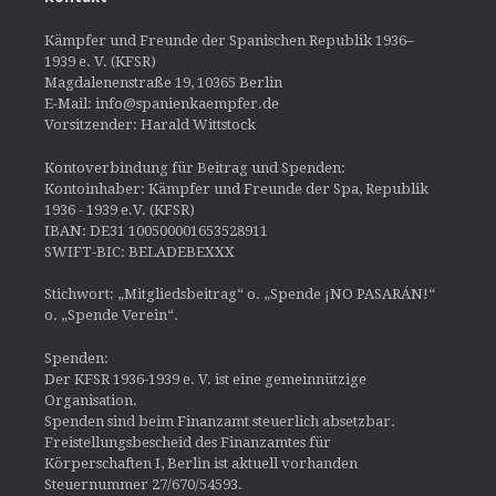
Kämpfer und Freunde der Spanischen Republik 1936–
1939 e. V. (KFSR)
Magdalenenstraße 19, 10365 Berlin
E-Mail: info@spanienkaempfer.de
Vorsitzender: Harald Wittstock
Kontoverbindung für Beitrag und Spenden:
Kontoinhaber: Kämpfer und Freunde der Spa, Republik
1936 - 1939 e.V. (KFSR)
IBAN: DE31 100500001653528911
SWIFT-BIC: BELADEBEXXX
Stichwort: „Mitgliedsbeitrag“ o. „Spende ¡NO PASARÁN!“
o. „Spende Verein“.
Spenden:
Der KFSR 1936-1939 e. V. ist eine gemeinnützige
Organisation.
Spenden sind beim Finanzamt steuerlich absetzbar.
Freistellungsbescheid des Finanzamtes für
Körperschaften I, Berlin ist aktuell vorhanden
Steuernummer 27/670/54593.