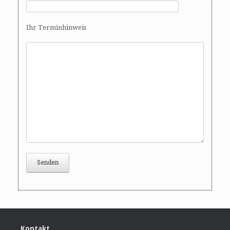
o
n
Ihr Terminhinweis
Kontakt