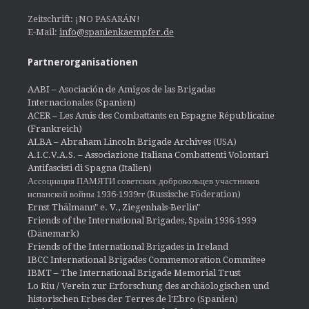
Zeitschrift: ¡NO PASARÁN!
E-Mail:
info@spanienkaempfer.de
Partnerorganisationen
AABI – Asociación de Amigos de las Brigadas
Internacionales (Spanien)
ACER – Les Amis des Combattants en Espagne Républicaine
(Frankreich)
ALBA – Abraham Lincoln Brigade Archives
(USA)
A.I.C.V.A.S. – Associazione Italiana Combattenti Volontari
Antifascisti di Spagna (Italien)
Ассоциация ПАМЯТИ советских добровольцев участников
испанской войны 1936-1939гг (Russische Föderation)
Ernst Thälmann" e. V., Ziegenhals-Berlin"
Friends of the International Brigades, Spain 1936-1939
(Dänemark)
Friends of the International Brigades in Ireland
IBCC International Brigades Commemoration Commitee
IBMT – The International Brigade Memorial Trust
Lo Riu / Verein zur Erforschung des archäologischen und
historischen Erbes der Terres de l'Ebro (Spanien)