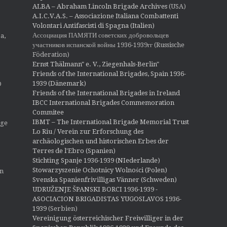
o
ALBA – Abraham Lincoln Brigade Archives
(USA)
n
A.I.C.V.A.S. – Associazione Italiana Combattenti
Volontari Antifascisti di Spagna (Italien)
Ассоциация ПАМЯТИ советских добровольцев
a,
участников испанской войны 1936-1939гг (Russische
Föderation)
Ernst Thälmann" e. V., Ziegenhals-Berlin"
Friends of the International Brigades, Spain 1936-
1939 (Dänemark)
O
Friends of the International Brigades in Ireland
IBCC International Brigades Commemoration
Commitee
IBMT – The International Brigade Memorial Trust
ige
Lo Riu / Verein zur Erforschung des
archäologischen und historischen Erbes der
Terres de l'Ebro (Spanien)
Stichting Spanje 1936-1939 (NIederlande)
Stowarzyszenie Ochotnicy Wolności (Polen)
en
Svenska Spanienfrivilligas Vänner (Schweden)
UDRUŽENJE ŠPANSKI BORCI 1936-1939 -
ASOCIACION BRIGADISTAS YUGOSLAVOS 1936-
1939
(Serbien)
Vereinigung österreichischer Freiwilliger in der