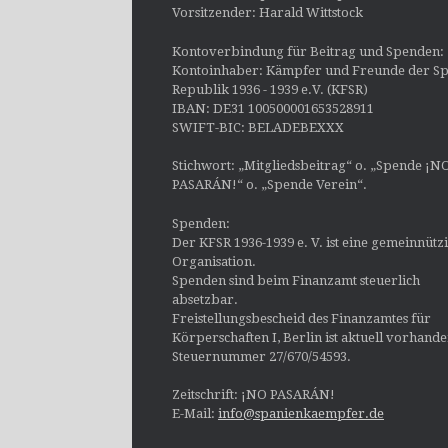
Vorsitzender: Harald Wittstock
Kontoverbindung für Beitrag und Spenden:
Kontoinhaber: Kämpfer und Freunde der Sp
Republik 1936 - 1939 e.V. (KFSR)
IBAN: DE31 100500001653528911
SWIFT-BIC: BELADEBEXXX
Stichwort: „Mitgliedsbeitrag“ o. „Spende ¡N
PASARÁN!“ o. „Spende Verein“.
Spenden:
Der KFSR 1936-1939 e. V. ist eine gemeinnütz
Organisation.
Spenden sind beim Finanzamt steuerlich
absetzbar.
Freistellungsbescheid des Finanzamtes für
Körperschaften I, Berlin ist aktuell vorhand
Steuernummer 27/670/54593.
Zeitschrift: ¡NO PASARÁN!
E-Mail:
info@spanienkaempfer.de