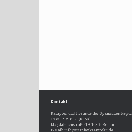
Kontakt
Kämpfer und Freunde der Spanischen Repub
1936–1939 e. V. (KFSR)
Magdalenenstraße 19, 10365 Berlin
E-Mail: info@spanienkaempfer.de