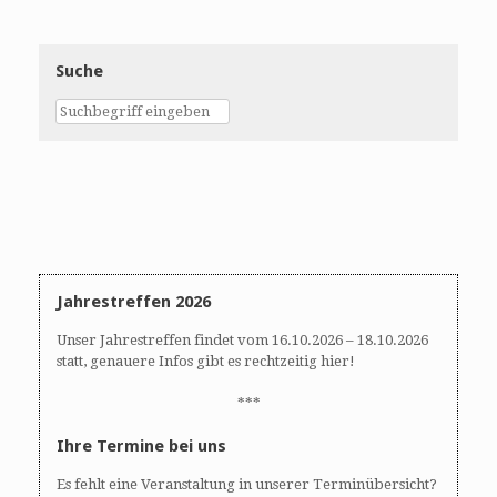
e
A
n
n
S
s
Suche
u
i
c
c
h
h
e
t
u
e
n
n
d
-
A
N
n
a
s
v
Jahrestreffen 2026
i
i
Unser Jahrestreffen findet vom 16.10.2026 – 18.10.2026
c
g
statt, genauere Infos gibt es rechtzeitig hier!
h
a
t
t
***
e
i
Ihre Termine bei uns
n
o
,
n
Es fehlt eine Veranstaltung in unserer Terminübersicht?