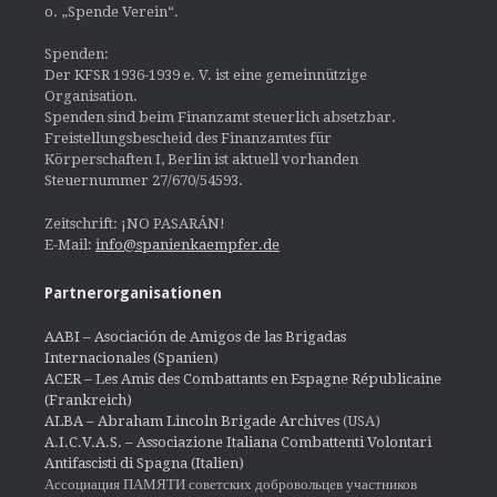
o. „Spende Verein“.
Spenden:
Der KFSR 1936-1939 e. V. ist eine gemeinnützige
Organisation.
Spenden sind beim Finanzamt steuerlich absetzbar.
Freistellungsbescheid des Finanzamtes für
Körperschaften I, Berlin ist aktuell vorhanden
Steuernummer 27/670/54593.
Zeitschrift: ¡NO PASARÁN!
E-Mail:
info@spanienkaempfer.de
Partnerorganisationen
AABI – Asociación de Amigos de las Brigadas
Internacionales (Spanien)
ACER – Les Amis des Combattants en Espagne Républicaine
(Frankreich)
ALBA – Abraham Lincoln Brigade Archives
(USA)
A.I.C.V.A.S. – Associazione Italiana Combattenti Volontari
Antifascisti di Spagna (Italien)
Ассоциация ПАМЯТИ советских добровольцев участников