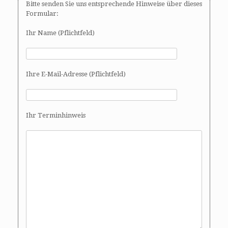
N
Bitte senden Sie uns entsprechende Hinweise über dieses
a
Formular:
v
i
Ihr Name (Pflichtfeld)
g
a
t
Ihre E-Mail-Adresse (Pflichtfeld)
i
o
n
Ihr Terminhinweis