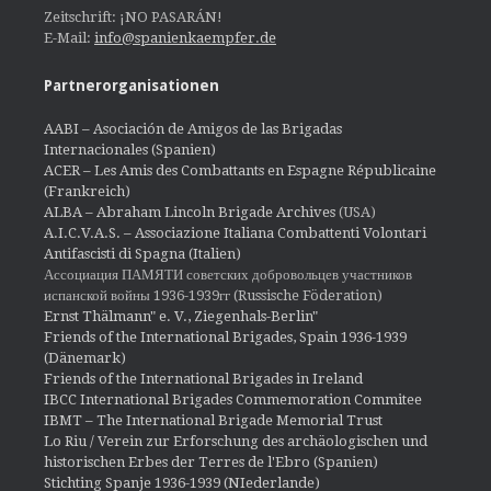
Zeitschrift: ¡NO PASARÁN!
E-Mail:
info@spanienkaempfer.de
Partnerorganisationen
AABI – Asociación de Amigos de las Brigadas
Internacionales (Spanien)
ACER – Les Amis des Combattants en Espagne Républicaine
(Frankreich)
ALBA – Abraham Lincoln Brigade Archives
(USA)
A.I.C.V.A.S. – Associazione Italiana Combattenti Volontari
Antifascisti di Spagna (Italien)
Ассоциация ПАМЯТИ советских добровольцев участников
испанской войны 1936-1939гг (Russische Föderation)
Ernst Thälmann" e. V., Ziegenhals-Berlin"
Friends of the International Brigades, Spain 1936-1939
(Dänemark)
Friends of the International Brigades in Ireland
IBCC International Brigades Commemoration Commitee
IBMT – The International Brigade Memorial Trust
Lo Riu / Verein zur Erforschung des archäologischen und
historischen Erbes der Terres de l'Ebro (Spanien)
Stichting Spanje 1936-1939 (NIederlande)