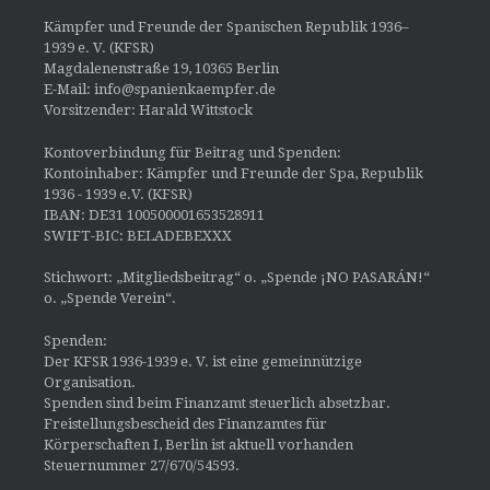
Kämpfer und Freunde der Spanischen Republik 1936–
1939 e. V. (KFSR)
Magdalenenstraße 19, 10365 Berlin
E-Mail: info@spanienkaempfer.de
Vorsitzender: Harald Wittstock
Kontoverbindung für Beitrag und Spenden:
Kontoinhaber: Kämpfer und Freunde der Spa, Republik
1936 - 1939 e.V. (KFSR)
IBAN: DE31 100500001653528911
SWIFT-BIC: BELADEBEXXX
Stichwort: „Mitgliedsbeitrag“ o. „Spende ¡NO PASARÁN!“
o. „Spende Verein“.
Spenden:
Der KFSR 1936-1939 e. V. ist eine gemeinnützige
Organisation.
Spenden sind beim Finanzamt steuerlich absetzbar.
Freistellungsbescheid des Finanzamtes für
Körperschaften I, Berlin ist aktuell vorhanden
Steuernummer 27/670/54593.