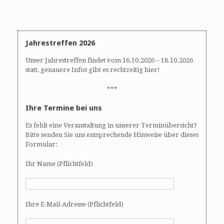
A
N
n
a
s
v
i
i
Jahrestreffen 2026
c
g
h
a
Unser Jahrestreffen findet vom 16.10.2026 – 18.10.2026
t
t
statt, genauere Infos gibt es rechtzeitig hier!
e
i
n
o
***
,
n
Ihre Termine bei uns
N
a
Es fehlt eine Veranstaltung in unserer Terminübersicht?
v
Bitte senden Sie uns entsprechende Hinweise über dieses
i
Formular:
g
Ihr Name (Pflichtfeld)
a
t
i
o
Ihre E-Mail-Adresse (Pflichtfeld)
n