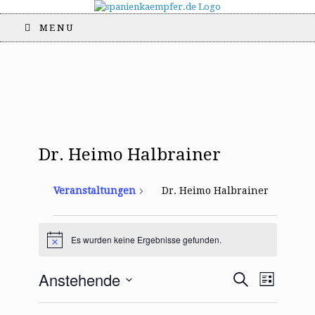
MENU
Dr. Heimo Halbrainer
Veranstaltungen
Dr. Heimo Halbrainer
Veranstaltungen
Es wurden keine Ergebnisse gefunden.
H
i
n
V
V
Anstehende
S
w
L
e
e
e
u
i
D
i
r
c
r
s
s
a