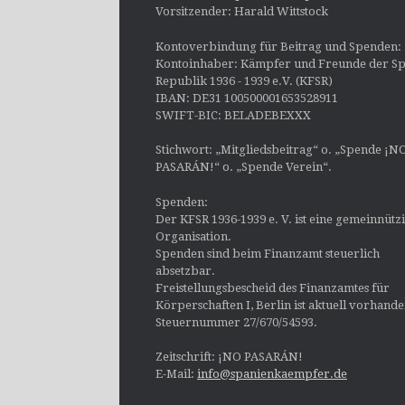
Vorsitzender: Harald Wittstock
Kontoverbindung für Beitrag und Spenden:
Kontoinhaber: Kämpfer und Freunde der Sp
Republik 1936 - 1939 e.V. (KFSR)
IBAN: DE31 100500001653528911
SWIFT-BIC: BELADEBEXXX
Stichwort: „Mitgliedsbeitrag“ o. „Spende ¡N
PASARÁN!“ o. „Spende Verein“.
Spenden:
Der KFSR 1936-1939 e. V. ist eine gemeinnütz
Organisation.
Spenden sind beim Finanzamt steuerlich
absetzbar.
Freistellungsbescheid des Finanzamtes für
Körperschaften I, Berlin ist aktuell vorhand
Steuernummer 27/670/54593.
Zeitschrift: ¡NO PASARÁN!
E-Mail:
info@spanienkaempfer.de