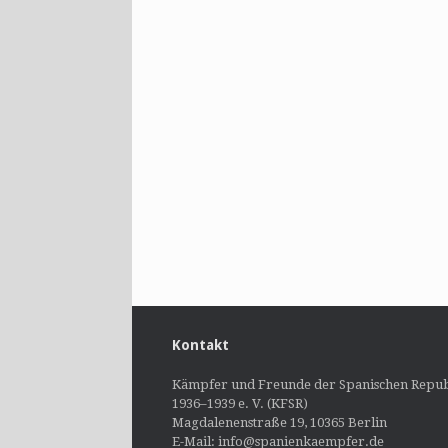
Kontakt
Kämpfer und Freunde der Spanischen Repub
1936–1939 e. V. (KFSR)
Magdalenenstraße 19, 10365 Berlin
E-Mail: info@spanienkaempfer.de