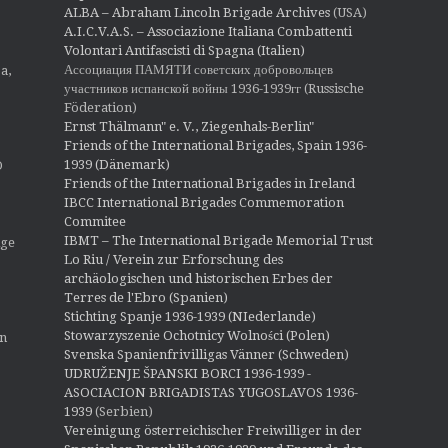
o
ALBA – Abraham Lincoln Brigade Archives
(USA)
n
A.I.C.V.A.S. – Associazione Italiana Combattenti
Volontari Antifascisti di Spagna (Italien)
Ассоциация ПАМЯТИ советских добровольцев
a,
участников испанской войны 1936-1939гг (Russische
Föderation)
Ernst Thälmann" e. V., Ziegenhals-Berlin"
Friends of the International Brigades, Spain 1936-
1939 (Dänemark)
O
Friends of the International Brigades in Ireland
IBCC International Brigades Commemoration
Commitee
IBMT – The International Brigade Memorial Trust
ige
Lo Riu / Verein zur Erforschung des
archäologischen und historischen Erbes der
Terres de l'Ebro (Spanien)
Stichting Spanje 1936-1939 (NIederlande)
Stowarzyszenie Ochotnicy Wolności (Polen)
en
Svenska Spanienfrivilligas Vänner (Schweden)
UDRUŽENJE ŠPANSKI BORCI 1936-1939 -
ASOCIACION BRIGADISTAS YUGOSLAVOS 1936-
1939
(Serbien)
Vereinigung österreichischer Freiwilliger in der