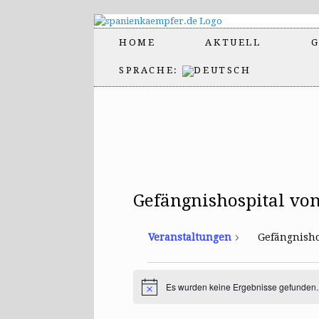
HOME
AKTUELL
G
SPRACHE:
Gefängnishospital vo
Veranstaltungen
Gefängnisho
Veranstaltungen
Es wurden keine Ergebnisse gefunden.
H
i
n