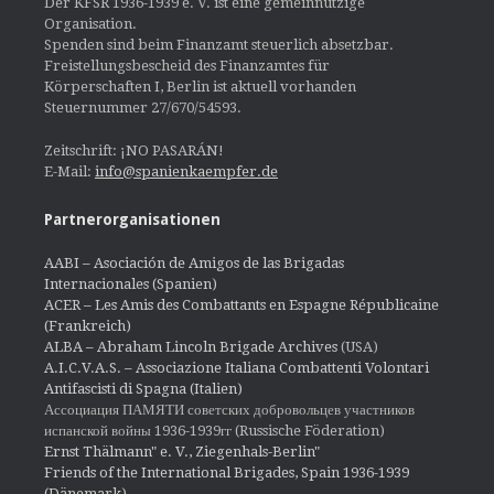
Der KFSR 1936-1939 e. V. ist eine gemeinnützige
Organisation.
Spenden sind beim Finanzamt steuerlich absetzbar.
Freistellungsbescheid des Finanzamtes für
Körperschaften I, Berlin ist aktuell vorhanden
Steuernummer 27/670/54593.
Zeitschrift: ¡NO PASARÁN!
E-Mail:
info@spanienkaempfer.de
Partnerorganisationen
AABI – Asociación de Amigos de las Brigadas
Internacionales (Spanien)
ACER – Les Amis des Combattants en Espagne Républicaine
(Frankreich)
ALBA – Abraham Lincoln Brigade Archives
(USA)
A.I.C.V.A.S. – Associazione Italiana Combattenti Volontari
Antifascisti di Spagna (Italien)
Ассоциация ПАМЯТИ советских добровольцев участников
испанской войны 1936-1939гг (Russische Föderation)
Ernst Thälmann" e. V., Ziegenhals-Berlin"
Friends of the International Brigades, Spain 1936-1939
(Dänemark)