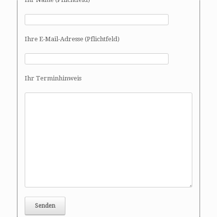
g
a
t
i
Ihre E-Mail-Adresse (Pflichtfeld)
o
n
Ihr Terminhinweis