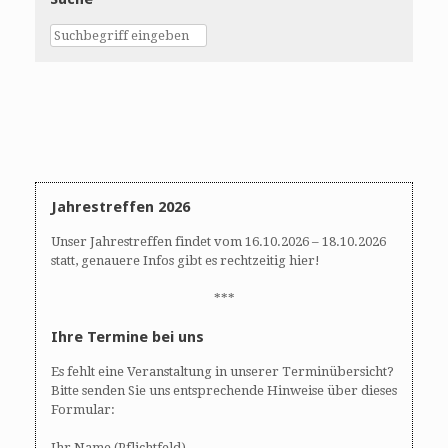
c
c
h
h
e
t
u
e
n
n
d
-
A
N
n
a
s
v
i
i
Jahrestreffen 2026
c
g
Unser Jahrestreffen findet vom 16.10.2026 – 18.10.2026
h
a
statt, genauere Infos gibt es rechtzeitig hier!
t
t
e
i
***
n
o
Ihre Termine bei uns
,
n
N
Es fehlt eine Veranstaltung in unserer Terminübersicht?
a
Bitte senden Sie uns entsprechende Hinweise über dieses
v
Formular:
i
Ihr Name (Pflichtfeld)