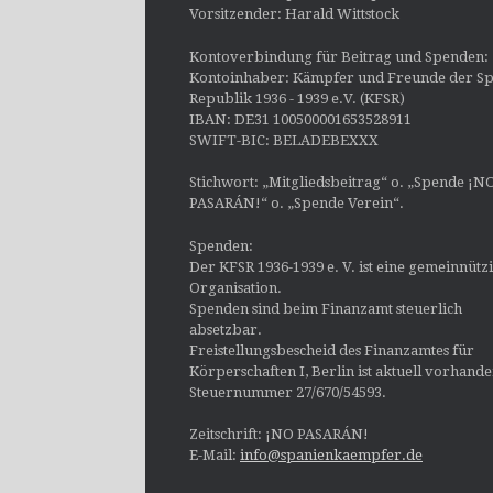
Vorsitzender: Harald Wittstock
Kontoverbindung für Beitrag und Spenden:
Kontoinhaber: Kämpfer und Freunde der Sp
Republik 1936 - 1939 e.V. (KFSR)
IBAN: DE31 100500001653528911
SWIFT-BIC: BELADEBEXXX
Stichwort: „Mitgliedsbeitrag“ o. „Spende ¡N
PASARÁN!“ o. „Spende Verein“.
Spenden:
Der KFSR 1936-1939 e. V. ist eine gemeinnütz
Organisation.
Spenden sind beim Finanzamt steuerlich
absetzbar.
Freistellungsbescheid des Finanzamtes für
Körperschaften I, Berlin ist aktuell vorhand
Steuernummer 27/670/54593.
Zeitschrift: ¡NO PASARÁN!
E-Mail:
info@spanienkaempfer.de