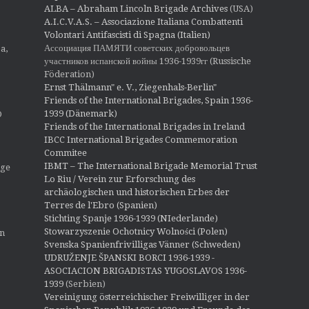
o
ALBA – Abraham Lincoln Brigade Archives
(USA)
n
A.I.C.V.A.S. – Associazione Italiana Combattenti
Volontari Antifascisti di Spagna (Italien)
Ассоциация ПАМЯТИ советских добровольцев
a,
участников испанской войны 1936-1939гг (Russische
Föderation)
Ernst Thälmann" e. V., Ziegenhals-Berlin"
Friends of the International Brigades, Spain 1936-
1939 (Dänemark)
O
Friends of the International Brigades in Ireland
IBCC International Brigades Commemoration
Commitee
IBMT – The International Brigade Memorial Trust
ige
Lo Riu / Verein zur Erforschung des
archäologischen und historischen Erbes der
Terres de l'Ebro (Spanien)
Stichting Spanje 1936-1939 (NIederlande)
Stowarzyszenie Ochotnicy Wolności (Polen)
en
Svenska Spanienfrivilligas Vänner (Schweden)
UDRUŽENJE ŠPANSKI BORCI 1936-1939 -
ASOCIACION BRIGADISTAS YUGOSLAVOS 1936-
1939
(Serbien)
Vereinigung österreichischer Freiwilliger in der