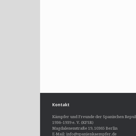
Kontakt
Kämpfer und Freunde der Spanischen Repub
1936–1939 e. V. (KFSR)
Magdalenenstraße 19, 10365 Berlin
E-Mail: info@spanienkaempfer.de