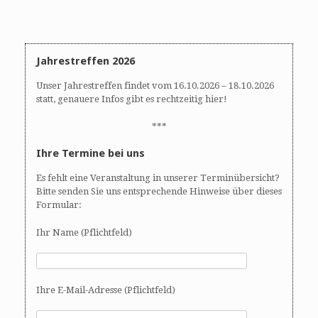
A
N
n
a
s
v
i
i
Jahrestreffen 2026
c
g
h
a
Unser Jahrestreffen findet vom 16.10.2026 – 18.10.2026
t
t
statt, genauere Infos gibt es rechtzeitig hier!
e
i
n
o
***
,
n
Ihre Termine bei uns
N
a
Es fehlt eine Veranstaltung in unserer Terminübersicht?
v
Bitte senden Sie uns entsprechende Hinweise über dieses
i
Formular:
g
Ihr Name (Pflichtfeld)
a
t
i
o
Ihre E-Mail-Adresse (Pflichtfeld)
n