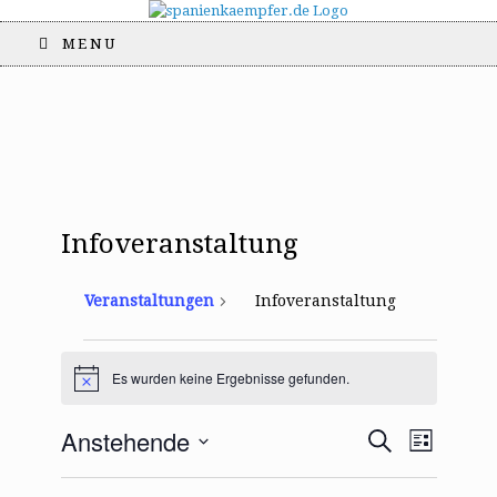
MENU
Infoveranstaltung
Veranstaltungen
Infoveranstaltung
Veranstaltungen
Es wurden keine Ergebnisse gefunden.
H
i
n
V
V
Anstehende
S
w
L
e
e
e
u
i
D
i
r
c
r
s
s
a