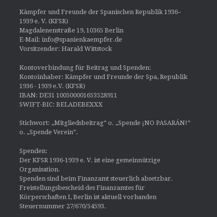
Kämpfer und Freunde der Spanischen Republik 1936–
1939 e. V. (KFSR)
Magdalenenstraße 19, 10365 Berlin
E-Mail: info@spanienkaempfer.de
Vorsitzender: Harald Wittstock
Kontoverbindung für Beitrag und Spenden:
Kontoinhaber: Kämpfer und Freunde der Spa, Republik
1936 - 1939 e.V. (KFSR)
IBAN: DE31 100500001653528911
SWIFT-BIC: BELADEBEXXX
Stichwort: „Mitgliedsbeitrag“ o. „Spende ¡NO PASARÁN!“
o. „Spende Verein“.
Spenden:
Der KFSR 1936-1939 e. V. ist eine gemeinnützige
Organisation.
Spenden sind beim Finanzamt steuerlich absetzbar.
Freistellungsbescheid des Finanzamtes für
Körperschaften I, Berlin ist aktuell vorhanden
Steuernummer 27/670/54593.