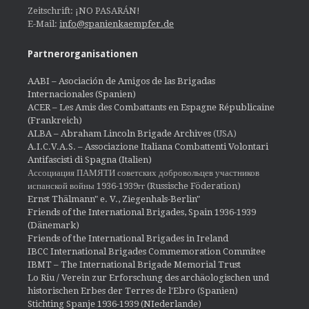
Zeitschrift: ¡NO PASARÁN!
E-Mail:
info@spanienkaempfer.de
Partnerorganisationen
AABI – Asociación de Amigos de las Brigadas
Internacionales (Spanien)
ACER – Les Amis des Combattants en Espagne Républicaine
(Frankreich)
ALBA – Abraham Lincoln Brigade Archives
(USA)
A.I.C.V.A.S. – Associazione Italiana Combattenti Volontari
Antifascisti di Spagna (Italien)
Ассоциация ПАМЯТИ советских добровольцев участников
испанской войны 1936-1939гг (Russische Föderation)
Ernst Thälmann" e. V., Ziegenhals-Berlin"
Friends of the International Brigades, Spain 1936-1939
(Dänemark)
Friends of the International Brigades in Ireland
IBCC International Brigades Commemoration Commitee
IBMT – The International Brigade Memorial Trust
Lo Riu / Verein zur Erforschung des archäologischen und
historischen Erbes der Terres de l'Ebro (Spanien)
Stichting Spanje 1936-1939 (NIederlande)