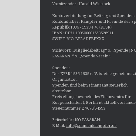
Vorsitzender: Harald Wittstock
Kontoverbindung für Beitrag und Spenden:
Kontoinhaber: Kämpfer und Freunde der Sp
Republik 1936 - 1939 e.V. (KFSR)
IBAN: DE31 100500001653528911
SWIFT-BIC: BELADEBEXXX
Stichwort: „Mitgliedsbeitrag“ o. „Spende ¡N
PASARÁN!“ o. „Spende Verein“.
Spenden:
Der KFSR 1936-1939 e. V. ist eine gemeinnütz
Organisation.
Spenden sind beim Finanzamt steuerlich
absetzbar.
Freistellungsbescheid des Finanzamtes für
Körperschaften I, Berlin ist aktuell vorhand
Steuernummer 27/670/54593.
Zeitschrift: ¡NO PASARÁN!
E-Mail:
info@spanienkaempfer.de