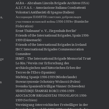
o
ALBA – Abraham Lincoln Brigade Archives
(USA)
n
A.I.C.V.A.S. – Associazione Italiana Combattenti
Volontari Antifascisti di Spagna (Italien)
Ассоциация ПАМЯТИ советских добровольцев
a,
участников испанской войны 1936-1939гг (Russische
Föderation)
Ernst Thälmann" e. V., Ziegenhals-Berlin"
Friends of the International Brigades, Spain 1936-
1939 (Dänemark)
O
Friends of the International Brigades in Ireland
IBCC International Brigades Commemoration
Commitee
IBMT – The International Brigade Memorial Trust
ige
Lo Riu / Verein zur Erforschung des
archäologischen und historischen Erbes der
Terres de l'Ebro (Spanien)
Stichting Spanje 1936-1939 (NIederlande)
Stowarzyszenie Ochotnicy Wolności (Polen)
en
Svenska Spanienfrivilligas Vänner (Schweden)
UDRUŽENJE ŠPANSKI BORCI 1936-1939 -
ASOCIACION BRIGADISTAS YUGOSLAVOS 1936-
1939
(Serbien)
Vereinigung österreichischer Freiwilliger in der