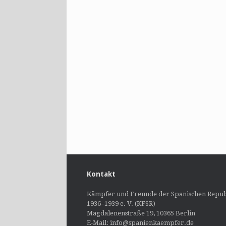
Kontakt
Kämpfer und Freunde der Spanischen Repub
1936–1939 e. V. (KFSR)
Magdalenenstraße 19, 10365 Berlin
E-Mail: info@spanienkaempfer.de