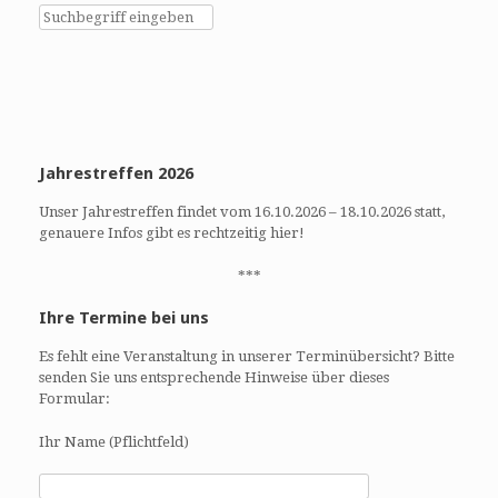
h
h
e
t
u
e
n
n
d
-
A
N
n
a
Jahrestreffen 2026
s
v
i
i
Unser Jahrestreffen findet vom 16.10.2026 – 18.10.2026 statt,
c
g
genauere Infos gibt es rechtzeitig hier!
h
a
t
t
***
e
i
Ihre Termine bei uns
n
o
,
n
Es fehlt eine Veranstaltung in unserer Terminübersicht? Bitte
N
senden Sie uns entsprechende Hinweise über dieses
a
Formular:
v
Ihr Name (Pflichtfeld)
i
g