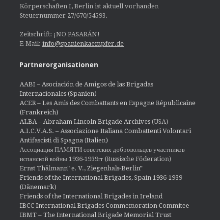
Körperschaften I, Berlin ist aktuell vorhanden
Steuernummer 27/670/54593.
Zeitschrift: ¡NO PASARÁN!
E-Mail:
info@spanienkaempfer.de
Partnerorganisationen
AABI – Asociación de Amigos de las Brigadas
Internacionales (Spanien)
ACER – Les Amis des Combattants en Espagne Républicaine
(Frankreich)
ALBA – Abraham Lincoln Brigade Archives
(USA)
A.I.C.V.A.S. – Associazione Italiana Combattenti Volontari
Antifascisti di Spagna (Italien)
Ассоциация ПАМЯТИ советских добровольцев участников
испанской войны 1936-1939гг (Russische Föderation)
Ernst Thälmann" e. V., Ziegenhals-Berlin"
Friends of the International Brigades, Spain 1936-1939
(Dänemark)
Friends of the International Brigades in Ireland
IBCC International Brigades Commemoration Commitee
IBMT – The International Brigade Memorial Trust