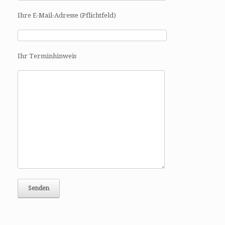
a
t
Ihre E-Mail-Adresse (Pflichtfeld)
i
o
n
Ihr Terminhinweis