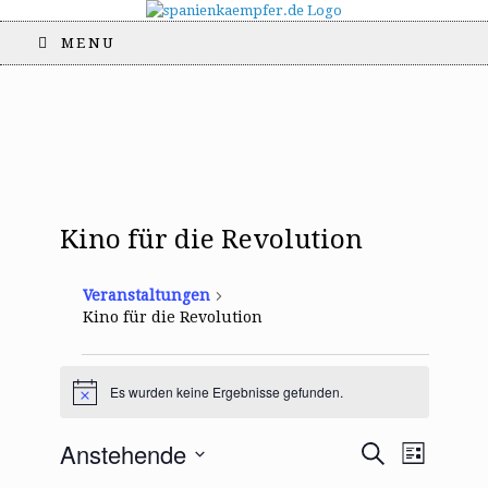
MENU
Kino für die Revolution
Veranstaltungen
Kino für die Revolution
Veranstaltungen
Es wurden keine Ergebnisse gefunden.
H
i
n
V
V
Anstehende
S
w
L
e
e
e
u
i
D
i