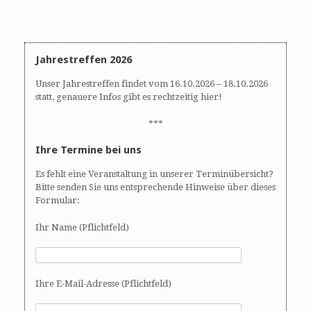
d
A
N
n
a
s
v
i
i
Jahrestreffen 2026
c
g
Unser Jahrestreffen findet vom 16.10.2026 – 18.10.2026
h
a
statt, genauere Infos gibt es rechtzeitig hier!
t
t
e
i
***
n
o
Ihre Termine bei uns
,
n
N
Es fehlt eine Veranstaltung in unserer Terminübersicht?
a
Bitte senden Sie uns entsprechende Hinweise über dieses
v
Formular:
i
g
Ihr Name (Pflichtfeld)
a
t
i
Ihre E-Mail-Adresse (Pflichtfeld)
o
n