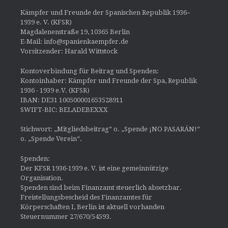
Kämpfer und Freunde der Spanischen Republik 1936–
1939 e. V. (KFSR)
Magdalenenstraße 19, 10365 Berlin
E-Mail: info@spanienkaempfer.de
Vorsitzender: Harald Wittstock
Kontoverbindung für Beitrag und Spenden:
Kontoinhaber: Kämpfer und Freunde der Spa, Republik
1936 - 1939 e.V. (KFSR)
IBAN: DE31 100500001653528911
SWIFT-BIC: BELADEBEXXX
Stichwort: „Mitgliedsbeitrag“ o. „Spende ¡NO PASARÁN!“
o. „Spende Verein“.
Spenden:
Der KFSR 1936-1939 e. V. ist eine gemeinnützige
Organisation.
Spenden sind beim Finanzamt steuerlich absetzbar.
Freistellungsbescheid des Finanzamtes für
Körperschaften I, Berlin ist aktuell vorhanden
Steuernummer 27/670/54593.