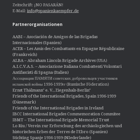
Zeitschrift: ¡NO PASARÁN!
E-Mail:
info@spanienkaempfer.de
Partnerorganisationen
AABI – Asociación de Amigos de las Brigadas
Internacionales (Spanien)
ACER – Les Amis des Combattants en Espagne Républicaine
(Frankreich)
ALBA – Abraham Lincoln Brigade Archives
(USA)
A.I.C.V.A.S. – Associazione Italiana Combattenti Volontari
Antifascisti di Spagna (Italien)
Ассоциация ПАМЯТИ советских добровольцев участников
испанской войны 1936-1939гг (Russische Föderation)
Ernst Thälmann" e. V., Ziegenhals-Berlin"
Friends of the International Brigades, Spain 1936-1939
(Dänemark)
Friends of the International Brigades in Ireland
IBCC International Brigades Commemoration Commitee
IBMT – The International Brigade Memorial Trust
Lo Riu / Verein zur Erforschung des archäologischen und
historischen Erbes der Terres de l'Ebro (Spanien)
Stichting Spanje 1936-1939 (NIederlande)