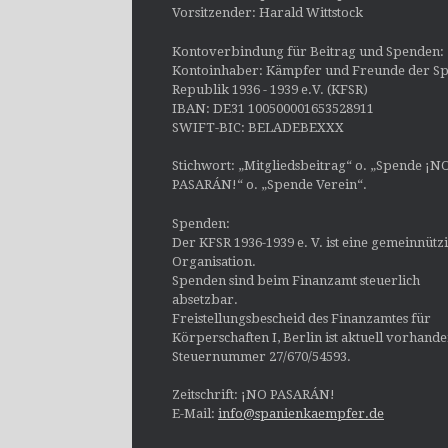
Vorsitzender: Harald Wittstock
Kontoverbindung für Beitrag und Spenden:
Kontoinhaber: Kämpfer und Freunde der Sp
Republik 1936 - 1939 e.V. (KFSR)
IBAN: DE31 100500001653528911
SWIFT-BIC: BELADEBEXXX
Stichwort: „Mitgliedsbeitrag“ o. „Spende ¡N
PASARÁN!“ o. „Spende Verein“.
Spenden:
Der KFSR 1936-1939 e. V. ist eine gemeinnütz
Organisation.
Spenden sind beim Finanzamt steuerlich
absetzbar.
Freistellungsbescheid des Finanzamtes für
Körperschaften I, Berlin ist aktuell vorhand
Steuernummer 27/670/54593.
Zeitschrift: ¡NO PASARÁN!
E-Mail:
info@spanienkaempfer.de