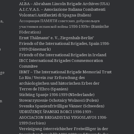
o
ALBA – Abraham Lincoln Brigade Archives
(USA)
n
A.I.C.V.A.S. – Associazione Italiana Combattenti
Volontari Antifascisti di Spagna (Italien)
Ассоциация ПАМЯТИ советских добровольцев
a,
участников испанской войны 1936-1939гг (Russische
Föderation)
Ernst Thälmann" e. V., Ziegenhals-Berlin"
Friends of the International Brigades, Spain 1936-
1939 (Dänemark)
O
Friends of the International Brigades in Ireland
IBCC International Brigades Commemoration
Commitee
IBMT – The International Brigade Memorial Trust
ige
Lo Riu / Verein zur Erforschung des
archäologischen und historischen Erbes der
Terres de l'Ebro (Spanien)
Stichting Spanje 1936-1939 (NIederlande)
Stowarzyszenie Ochotnicy Wolności (Polen)
en
Svenska Spanienfrivilligas Vänner (Schweden)
UDRUŽENJE ŠPANSKI BORCI 1936-1939 -
ASOCIACION BRIGADISTAS YUGOSLAVOS 1936-
1939
(Serbien)
Vereinigung österreichischer Freiwilliger in der