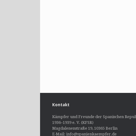
Kontakt
Kämpfer und Freunde der Spanischen Repub
1936–1939 e. V. (KFSR)
Magdalenenstraße 19, 10365 Berlin
E-Mail: info@spanienkaempfer.de