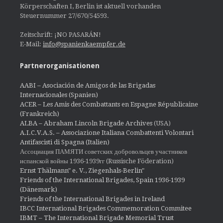
Körperschaften I, Berlin ist aktuell vorhanden
Steuernummer 27/670/54593.
Zeitschrift: ¡NO PASARÁN!
E-Mail:
info@spanienkaempfer.de
Partnerorganisationen
AABI – Asociación de Amigos de las Brigadas
Internacionales (Spanien)
ACER – Les Amis des Combattants en Espagne Républicaine
(Frankreich)
ALBA – Abraham Lincoln Brigade Archives
(USA)
A.I.C.V.A.S. – Associazione Italiana Combattenti Volontari
Antifascisti di Spagna (Italien)
Ассоциация ПАМЯТИ советских добровольцев участников
испанской войны 1936-1939гг (Russische Föderation)
Ernst Thälmann" e. V., Ziegenhals-Berlin"
Friends of the International Brigades, Spain 1936-1939
(Dänemark)
Friends of the International Brigades in Ireland
IBCC International Brigades Commemoration Commitee
IBMT – The International Brigade Memorial Trust