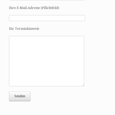
a
t
Ihre E-Mail-Adresse (Pflichtfeld)
i
o
n
Ihr Terminhinweis