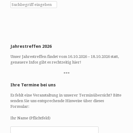
h
h
e
t
u
e
n
n
d
-
A
N
n
a
Jahrestreffen 2026
s
v
i
i
Unser Jahrestreffen findet vom 16.10.2026 – 18.10.2026 statt,
c
g
genauere Infos gibt es rechtzeitig hier!
h
a
t
t
***
e
i
Ihre Termine bei uns
n
o
,
n
Es fehlt eine Veranstaltung in unserer Terminübersicht? Bitte
N
senden Sie uns entsprechende Hinweise über dieses
a
Formular:
v
Ihr Name (Pflichtfeld)
i
g