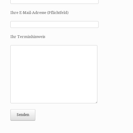
i
g
Ihre E-Mail-Adresse (Pflichtfeld)
a
t
i
o
Ihr Terminhinweis
n