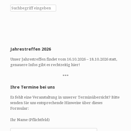
u
i
c
c
h
h
e
t
u
e
n
n
d
-
Jahrestreffen 2026
A
N
n
a
Unser Jahrestreffen findet vom 16.10.2026 – 18.10.2026 statt,
s
v
genauere Infos gibt es rechtzeitig hier!
i
i
c
g
***
h
a
Ihre Termine bei uns
t
t
e
i
Es fehlt eine Veranstaltung in unserer Terminübersicht? Bitte
n
o
senden Sie uns entsprechende Hinweise über dieses
,
n
Formular:
N
a
Ihr Name (Pflichtfeld)
v