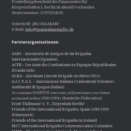
Freistellungsbescheid des Finanzamtes für
Körperschaften I, Berlin ist aktuell vorhanden
Steuernummer 27/670/54593.
Zeitschrift: ¡NO PASARÁN!
E-Mail:
info@spanienkaempfer.de
Partnerorganisationen
AABI – Asociación de Amigos de las Brigadas
Internacionales (Spanien)
ACER – Les Amis des Combattants en Espagne Républicaine
(Frankreich)
ALBA – Abraham Lincoln Brigade Archives
(USA)
A.I.C.V.A.S. – Associazione Italiana Combattenti Volontari
Antifascisti di Spagna (Italien)
Ассоциация ПАМЯТИ советских добровольцев участников
испанской войны 1936-1939гг (Russische Föderation)
Ernst Thälmann" e. V., Ziegenhals-Berlin"
Friends of the International Brigades, Spain 1936-1939
(Dänemark)
Friends of the International Brigades in Ireland
IBCC International Brigades Commemoration Commitee