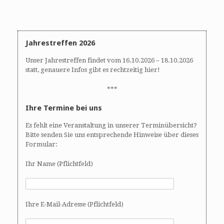
A
N
n
a
s
v
i
i
Jahrestreffen 2026
c
g
h
a
Unser Jahrestreffen findet vom 16.10.2026 – 18.10.2026
t
t
statt, genauere Infos gibt es rechtzeitig hier!
e
i
n
o
***
,
n
Ihre Termine bei uns
N
a
Es fehlt eine Veranstaltung in unserer Terminübersicht?
v
Bitte senden Sie uns entsprechende Hinweise über dieses
i
Formular:
g
Ihr Name (Pflichtfeld)
a
t
i
o
Ihre E-Mail-Adresse (Pflichtfeld)
n