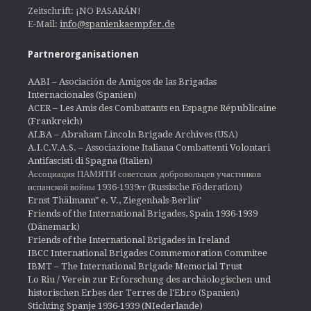
Zeitschrift: ¡NO PASARÁN!
E-Mail:
info@spanienkaempfer.de
Partnerorganisationen
AABI – Asociación de Amigos de las Brigadas
Internacionales (Spanien)
ACER – Les Amis des Combattants en Espagne Républicaine
(Frankreich)
ALBA – Abraham Lincoln Brigade Archives
(USA)
A.I.C.V.A.S. – Associazione Italiana Combattenti Volontari
Antifascisti di Spagna (Italien)
Ассоциация ПАМЯТИ советских добровольцев участников
испанской войны 1936-1939гг (Russische Föderation)
Ernst Thälmann" e. V., Ziegenhals-Berlin"
Friends of the International Brigades, Spain 1936-1939
(Dänemark)
Friends of the International Brigades in Ireland
IBCC International Brigades Commemoration Commitee
IBMT – The International Brigade Memorial Trust
Lo Riu / Verein zur Erforschung des archäologischen und
historischen Erbes der Terres de l'Ebro (Spanien)
Stichting Spanje 1936-1939 (NIederlande)