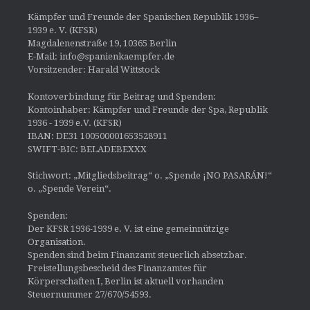
Kämpfer und Freunde der Spanischen Republik 1936–
1939 e. V. (KFSR)
Magdalenenstraße 19, 10365 Berlin
E-Mail: info@spanienkaempfer.de
Vorsitzender: Harald Wittstock
Kontoverbindung für Beitrag und Spenden:
Kontoinhaber: Kämpfer und Freunde der Spa, Republik
1936 - 1939 e.V. (KFSR)
IBAN: DE31 100500001653528911
SWIFT-BIC: BELADEBEXXX
Stichwort: „Mitgliedsbeitrag“ o. „Spende ¡NO PASARÁN!“
o. „Spende Verein“.
Spenden:
Der KFSR 1936-1939 e. V. ist eine gemeinnützige
Organisation.
Spenden sind beim Finanzamt steuerlich absetzbar.
Freistellungsbescheid des Finanzamtes für
Körperschaften I, Berlin ist aktuell vorhanden
Steuernummer 27/670/54593.