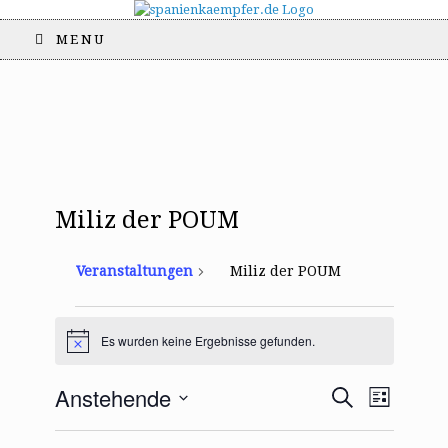
MENU
Miliz der POUM
Veranstaltungen
Miliz der POUM
Veranstaltungen
Es wurden keine Ergebnisse gefunden.
H
i
n
V
V
Anstehende
S
w
L
e
e
e
u
i
D
i
r
c
r
s
s
a