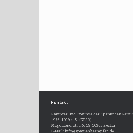
Kontakt
Kämpfer und Freunde der Spanischen Repub
1936–1939 e. V. (KFSR)
Magdalenenstraße 19, 10365 Berlin
E-Mail: info@spanienkaempfer.de