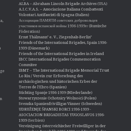
o
ALBA – Abraham Lincoln Brigade Archives
(USA)
n
A.I.C.V.A.S. – Associazione Italiana Combattenti
Volontari Antifascisti di Spagna (Italien)
Ассоциация ПАМЯТИ советских добровольцев
a,
участников испанской войны 1936-1939гг (Russische
Föderation)
Ernst Thälmann" e. V., Ziegenhals-Berlin"
Friends of the International Brigades, Spain 1936-
1939 (Dänemark)
O
Friends of the International Brigades in Ireland
IBCC International Brigades Commemoration
Commitee
IBMT – The International Brigade Memorial Trust
ige
Lo Riu / Verein zur Erforschung des
archäologischen und historischen Erbes der
Terres de l'Ebro (Spanien)
Stichting Spanje 1936-1939 (NIederlande)
Stowarzyszenie Ochotnicy Wolności (Polen)
en
Svenska Spanienfrivilligas Vänner (Schweden)
UDRUŽENJE ŠPANSKI BORCI 1936-1939 -
ASOCIACION BRIGADISTAS YUGOSLAVOS 1936-
1939
(Serbien)
Vereinigung österreichischer Freiwilliger in der