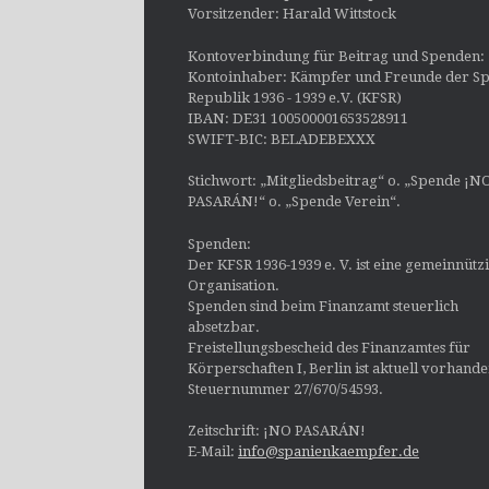
Vorsitzender: Harald Wittstock
Kontoverbindung für Beitrag und Spenden:
Kontoinhaber: Kämpfer und Freunde der Sp
Republik 1936 - 1939 e.V. (KFSR)
IBAN: DE31 100500001653528911
SWIFT-BIC: BELADEBEXXX
Stichwort: „Mitgliedsbeitrag“ o. „Spende ¡N
PASARÁN!“ o. „Spende Verein“.
Spenden:
Der KFSR 1936-1939 e. V. ist eine gemeinnütz
Organisation.
Spenden sind beim Finanzamt steuerlich
absetzbar.
Freistellungsbescheid des Finanzamtes für
Körperschaften I, Berlin ist aktuell vorhand
Steuernummer 27/670/54593.
Zeitschrift: ¡NO PASARÁN!
E-Mail:
info@spanienkaempfer.de