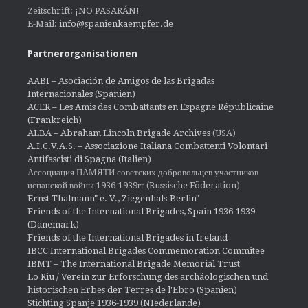
Zeitschrift: ¡NO PASARÁN!
E-Mail:
info@spanienkaempfer.de
Partnerorganisationen
AABI – Asociación de Amigos de las Brigadas
Internacionales (Spanien)
ACER – Les Amis des Combattants en Espagne Républicaine
(Frankreich)
ALBA – Abraham Lincoln Brigade Archives
(USA)
A.I.C.V.A.S. – Associazione Italiana Combattenti Volontari
Antifascisti di Spagna (Italien)
Ассоциация ПАМЯТИ советских добровольцев участников
испанской войны 1936-1939гг (Russische Föderation)
Ernst Thälmann" e. V., Ziegenhals-Berlin"
Friends of the International Brigades, Spain 1936-1939
(Dänemark)
Friends of the International Brigades in Ireland
IBCC International Brigades Commemoration Commitee
IBMT – The International Brigade Memorial Trust
Lo Riu / Verein zur Erforschung des archäologischen und
historischen Erbes der Terres de l'Ebro (Spanien)
Stichting Spanje 1936-1939 (NIederlande)