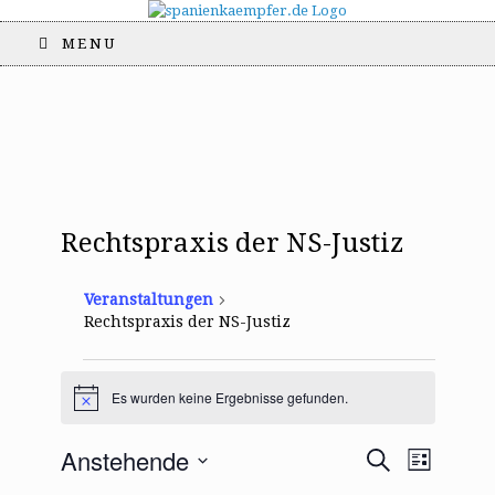
MENU
Rechtspraxis der NS-Justiz
Veranstaltungen
Rechtspraxis der NS-Justiz
Veranstaltungen
Es wurden keine Ergebnisse gefunden.
H
i
n
V
V
Anstehende
S
w
L
e
e
e
u
i
D
i