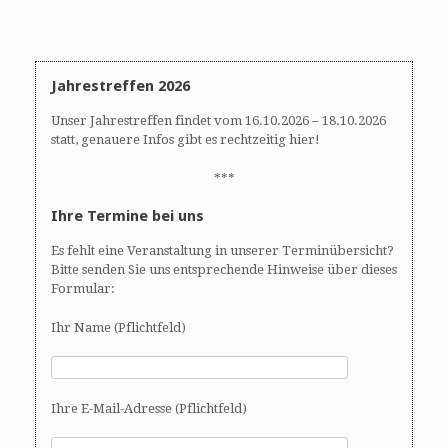
d
A
N
n
a
s
v
i
i
Jahrestreffen 2026
c
g
Unser Jahrestreffen findet vom 16.10.2026 – 18.10.2026
h
a
statt, genauere Infos gibt es rechtzeitig hier!
t
t
e
i
***
n
o
Ihre Termine bei uns
,
n
N
Es fehlt eine Veranstaltung in unserer Terminübersicht?
a
Bitte senden Sie uns entsprechende Hinweise über dieses
v
Formular:
i
g
Ihr Name (Pflichtfeld)
a
t
i
Ihre E-Mail-Adresse (Pflichtfeld)
o
n