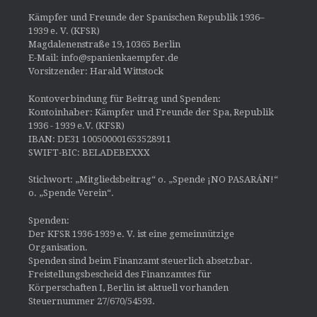
Kämpfer und Freunde der Spanischen Republik 1936–
1939 e. V. (KFSR)
Magdalenenstraße 19, 10365 Berlin
E-Mail: info@spanienkaempfer.de
Vorsitzender: Harald Wittstock
Kontoverbindung für Beitrag und Spenden:
Kontoinhaber: Kämpfer und Freunde der Spa, Republik
1936 - 1939 e.V. (KFSR)
IBAN: DE31 100500001653528911
SWIFT-BIC: BELADEBEXXX
Stichwort: „Mitgliedsbeitrag“ o. „Spende ¡NO PASARÁN!“
o. „Spende Verein“.
Spenden:
Der KFSR 1936-1939 e. V. ist eine gemeinnützige
Organisation.
Spenden sind beim Finanzamt steuerlich absetzbar.
Freistellungsbescheid des Finanzamtes für
Körperschaften I, Berlin ist aktuell vorhanden
Steuernummer 27/670/54593.