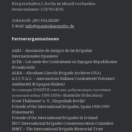
Körperschaften I, Berlin ist aktuell vorhanden
Steuernummer 27/670/54593.
Zeitschrift: ¡NO PASARÁN!
E-Mail:
info@spanienkaempfer.de
Partnerorganisationen
AABI – Asociación de Amigos de las Brigadas
Internacionales (Spanien)
ACER – Les Amis des Combattants en Espagne Républicaine
(Frankreich)
ALBA – Abraham Lincoln Brigade Archives
(USA)
A.I.C.V.A.S. – Associazione Italiana Combattenti Volontari
Antifascisti di Spagna (Italien)
Ассоциация ПАМЯТИ советских добровольцев участников
испанской войны 1936-1939гг (Russische Föderation)
Ernst Thälmann" e. V., Ziegenhals-Berlin"
Friends of the International Brigades, Spain 1936-1939
(Dänemark)
Friends of the International Brigades in Ireland
IBCC International Brigades Commemoration Commitee
IBMT – The International Brigade Memorial Trust