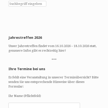
h
h
e
t
u
e
n
n
d
-
A
N
n
a
Jahrestreffen 2026
s
v
i
i
Unser Jahrestreffen findet vom 16.10.2026 – 18.10.2026 statt,
c
g
genauere Infos gibt es rechtzeitig hier!
h
a
t
t
***
e
i
Ihre Termine bei uns
n
o
,
n
Es fehlt eine Veranstaltung in unserer Terminübersicht? Bitte
N
senden Sie uns entsprechende Hinweise über dieses
a
Formular:
v
Ihr Name (Pflichtfeld)
i
g