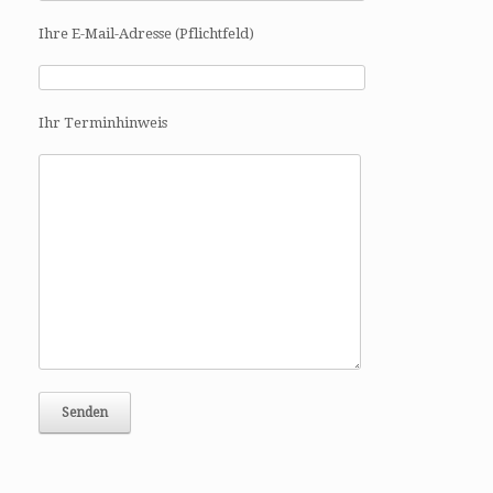
a
t
Ihre E-Mail-Adresse (Pflichtfeld)
i
o
n
Ihr Terminhinweis