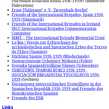
участников испанской войны 1936-1939гг (Russische
Föderation)
Ernst Thälmann" e. V., Ziegenhals-Berlin"
Friends of the International Brigades, Spain 1936-
1939 (Dänemark)
Friends of the International Brigades in Ireland
IBCC International Brigades Commemoration
Commitee
IBMT – The International Brigade Memorial Trust
Lo Riu / Verein zur Erforschung des
archäologischen und historischen Erbes der Terres
de l'Ebro (Spanien)
Stichting Spanje 1936-1939 (NIederlande)
Stowarzyszenie Ochotnicy Wolności (Polen)
Svenska Spanienfrivilligas Vänner (Schweden)
UDRUŽENJE ŠPANSKI BORCI 1936-1939 -
ASOCIACION BRIGADISTAS YUGOSLAVOS 1936-
1939
(Serbien)
Vereinigung österreichischer Freiwilliger in der
Spanischen Republik 1936-1939 und Freunde des
demokratischen Spanien
Freunde des IISR
Links