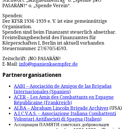
Stichwort: „Mitgliedsbeitrag“ o. „Spende ¡NO
PASARÁN!“ o. „Spende Verein“.
Spenden:
Der KFSR 1936-1939 e. V. ist eine gemeinnützige
Organisation.
Spenden sind beim Finanzamt steuerlich absetzbar.
Freistellungsbescheid des Finanzamtes für
Körperschaften I, Berlin ist aktuell vorhanden
Steuernummer 27/670/54593.
Zeitschrift: ¡NO PASARÁN!
E-Mail:
info@spanienkaempfer.de
Partnerorganisationen
AABI – Asociación de Amigos de las Brigadas
Internacionales (Spanien)
ACER – Les Amis des Combattants en Espagne
Républicaine (Frankreich)
ALBA – Abraham Lincoln Brigade Archives
(USA)
A.I.C.V.A.S. – Associazione Italiana Combattenti
Volontari Antifascisti di Spagna (Italien)
Ассоциация ПАМЯТИ советских добровольцев