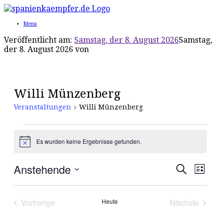
Menu
Veröffentlicht am:
Samstag, der 8. August 2026
Samstag,
der 8. August 2026
von
Willi Münzenberg
Veranstaltungen
Willi Münzenberg
Veranstaltungen
Es wurden keine Ergebnisse gefunden.
Hinweis
Anstehende
Veranst
Vera
Suche
Liste
Ansic
Suche
Datum
Navi
wählen.
und
Vorherige
Heute
Nächste
Ansichte
Veranstaltungen
Veranstal
Navigati