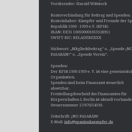
Vorsitzender: Harald Wittstock
Kontoverbindung für Beitrag und Spenden:
Kontoinhaber: Kämpfer und Freunde der Sp
Republik 1936 - 1939 e.V. (KFSR)
IBAN: DE31 100500001653528911
SWIFT-BIC: BELADEBEXXX
Stichwort: „Mitgliedsbeitrag“ o. „Spende ¡N
PASARÁN!“ o. „Spende Verein“.
Spenden:
Der KFSR 1936-1939 e. V. ist eine gemeinnütz
Organisation.
Spenden sind beim Finanzamt steuerlich
absetzbar.
Freistellungsbescheid des Finanzamtes für
Körperschaften I, Berlin ist aktuell vorhand
Steuernummer 27/670/54593.
Zeitschrift: ¡NO PASARÁN!
E-Mail:
info@spanienkaempfer.de