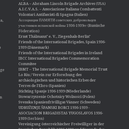
ALBA – Abraham Lincoln Brigade Archives
(USA)
A.I.C.V.A.S. – Associazione Italiana Combattenti
Volontari Antifascisti di Spagna (Italien)
Ассоциация ПАМЯТИ советских добровольцев
a,
участников испанской войны 1936-1939гг (Russische
Föderation)
Ernst Thälmann" e. V., Ziegenhals-Berlin"
Friends of the International Brigades, Spain 1936-
1939 (Dänemark)
O
Friends of the International Brigades in Ireland
IBCC International Brigades Commemoration
Commitee
IBMT – The International Brigade Memorial Trust
ige
Lo Riu / Verein zur Erforschung des
archäologischen und historischen Erbes der
Terres de l'Ebro (Spanien)
Stichting Spanje 1936-1939 (NIederlande)
Stowarzyszenie Ochotnicy Wolności (Polen)
en
Svenska Spanienfrivilligas Vänner (Schweden)
UDRUŽENJE ŠPANSKI BORCI 1936-1939 -
ASOCIACION BRIGADISTAS YUGOSLAVOS 1936-
1939
(Serbien)
Vereinigung österreichischer Freiwilliger in der