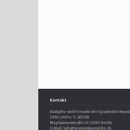
Kontakt
Kämpfer und Freunde der Spanischen Repub
1936–1939 e. V. (KFSR)
Magdalenenstraße 19, 10365 Berlin
E-Mail: info@spanienkaempfer.de