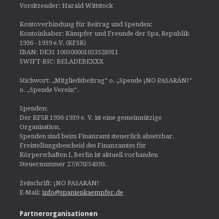
Vorsitzender: Harald Wittstock
Kontoverbindung für Beitrag und Spenden:
Kontoinhaber: Kämpfer und Freunde der Spa, Republik
1936 - 1939 e.V. (KFSR)
IBAN: DE31 100500001653528911
SWIFT-BIC: BELADEBEXXX
Stichwort: „Mitgliedsbeitrag“ o. „Spende ¡NO PASARÁN!“
o. „Spende Verein“.
Spenden:
Der KFSR 1936-1939 e. V. ist eine gemeinnützige
Organisation.
Spenden sind beim Finanzamt steuerlich absetzbar.
Freistellungsbescheid des Finanzamtes für
Körperschaften I, Berlin ist aktuell vorhanden
Steuernummer 27/670/54593.
Zeitschrift: ¡NO PASARÁN!
E-Mail:
info@spanienkaempfer.de
Partnerorganisationen