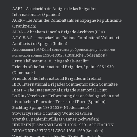
AABI – Asociación de Amigos de las Brigadas
Internacionales (Spanien)
ACER – Les Amis des Combattants en Espagne Républicaine
(Frankreich)
ALBA – Abraham Lincoln Brigade Archives
(USA)
A.I.C.V.A.S. – Associazione Italiana Combattenti Volontari
Antifascisti di Spagna (Italien)
Ассоциация ПАМЯТИ советских добровольцев участников
испанской войны 1936-1939гг (Russische Föderation)
Ernst Thälmann" e. V., Ziegenhals-Berlin"
Friends of the International Brigades, Spain 1936-1939
(Dänemark)
Friends of the International Brigades in Ireland
IBCC International Brigades Commemoration Commitee
IBMT – The International Brigade Memorial Trust
Lo Riu / Verein zur Erforschung des archäologischen und
historischen Erbes der Terres de l'Ebro (Spanien)
Stichting Spanje 1936-1939 (NIederlande)
Stowarzyszenie Ochotnicy Wolności (Polen)
Svenska Spanienfrivilligas Vänner (Schweden)
UDRUŽENJE ŠPANSKI BORCI 1936-1939 - ASOCIACION
BRIGADISTAS YUGOSLAVOS 1936-1939
(Serbien)
Vereinigung österreichischer Freiwilliger in der