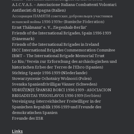
A.I.C.V.A.S. – Associazione Italiana Combattenti Volontari
Antifascisti di Spagna (Italien)
Ассоциация ПАМЯТИ советских добровольцев участников
испанской войны 1936-1939гг (Russische Föderation)
Ernst Thälmann" e. V., Ziegenhals-Berlin"
Friends of the International Brigades, Spain 1936-1939
(Dänemark)
Friends of the International Brigades in Ireland
IBCC International Brigades Commemoration Commitee
IBMT – The International Brigade Memorial Trust
Lo Riu / Verein zur Erforschung des archäologischen und
historischen Erbes der Terres de l'Ebro (Spanien)
Stichting Spanje 1936-1939 (NIederlande)
Stowarzyszenie Ochotnicy Wolności (Polen)
Svenska Spanienfrivilligas Vänner (Schweden)
UDRUŽENJE ŠPANSKI BORCI 1936-1939 - ASOCIACION
BRIGADISTAS YUGOSLAVOS 1936-1939
(Serbien)
Vereinigung österreichischer Freiwilliger in der
Spanischen Republik 1936-1939 und Freunde des
demokratischen Spanien
Freunde des IISR
Links