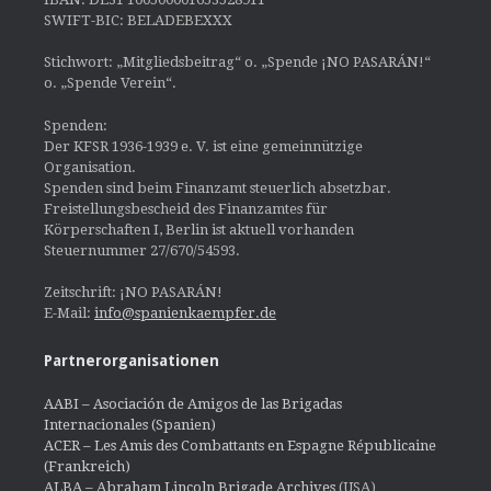
SWIFT-BIC: BELADEBEXXX
Stichwort: „Mitgliedsbeitrag“ o. „Spende ¡NO PASARÁN!“
o. „Spende Verein“.
Spenden:
Der KFSR 1936-1939 e. V. ist eine gemeinnützige
Organisation.
Spenden sind beim Finanzamt steuerlich absetzbar.
Freistellungsbescheid des Finanzamtes für
Körperschaften I, Berlin ist aktuell vorhanden
Steuernummer 27/670/54593.
Zeitschrift: ¡NO PASARÁN!
E-Mail:
info@spanienkaempfer.de
Partnerorganisationen
AABI – Asociación de Amigos de las Brigadas
Internacionales (Spanien)
ACER – Les Amis des Combattants en Espagne Républicaine
(Frankreich)
ALBA – Abraham Lincoln Brigade Archives
(USA)