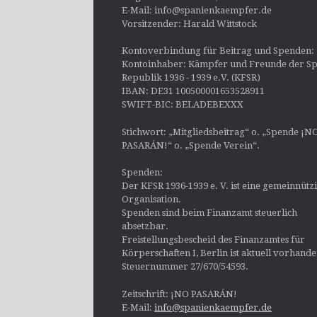
E-Mail: info@spanienkaempfer.de
Vorsitzender: Harald Wittstock
Kontoverbindung für Beitrag und Spenden:
Kontoinhaber: Kämpfer und Freunde der Sp
Republik 1936 - 1939 e.V. (KFSR)
IBAN: DE31 100500001653528911
SWIFT-BIC: BELADEBEXXX
Stichwort: „Mitgliedsbeitrag“ o. „Spende ¡N
PASARÁN!“ o. „Spende Verein“.
Spenden:
Der KFSR 1936-1939 e. V. ist eine gemeinnütz
Organisation.
Spenden sind beim Finanzamt steuerlich
absetzbar.
Freistellungsbescheid des Finanzamtes für
Körperschaften I, Berlin ist aktuell vorhand
Steuernummer 27/670/54593.
Zeitschrift: ¡NO PASARÁN!
E-Mail:
info@spanienkaempfer.de