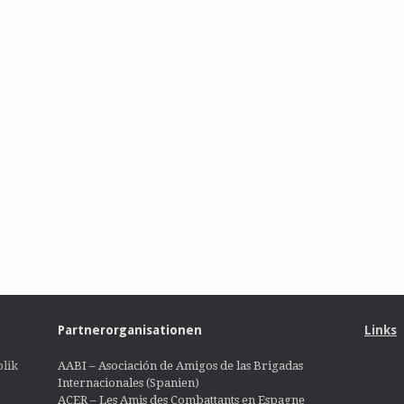
Partnerorganisationen
Links
lik
AABI – Asociación de Amigos de las Brigadas
Internacionales (Spanien)
ACER – Les Amis des Combattants en Espagne