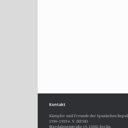
Kontakt
Kämpfer und Freunde der Spanischen Repub
1936–1939 e. V. (KFSR)
Magdalenenstraße 19, 10365 Berlin