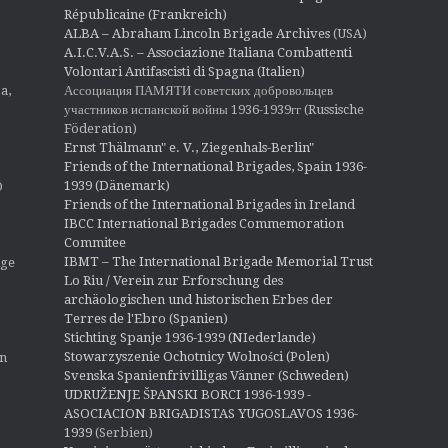
Républicaine (Frankreich)
ALBA – Abraham Lincoln Brigade Archives
(USA)
A.I.C.V.A.S. – Associazione Italiana Combattenti
Volontari Antifascisti di Spagna (Italien)
Ассоциация ПАМЯТИ советских добровольцев
a,
участников испанской войны 1936-1939гг (Russische
Föderation)
Ernst Thälmann" e. V., Ziegenhals-Berlin"
Friends of the International Brigades, Spain 1936-
1939 (Dänemark)
O
Friends of the International Brigades in Ireland
IBCC International Brigades Commemoration
Commitee
IBMT – The International Brigade Memorial Trust
ige
Lo Riu / Verein zur Erforschung des
archäologischen und historischen Erbes der
Terres de l'Ebro (Spanien)
Stichting Spanje 1936-1939 (NIederlande)
Stowarzyszenie Ochotnicy Wolności (Polen)
en
Svenska Spanienfrivilligas Vänner (Schweden)
UDRUŽENJE ŠPANSKI BORCI 1936-1939 -
ASOCIACION BRIGADISTAS YUGOSLAVOS 1936-
1939
(Serbien)