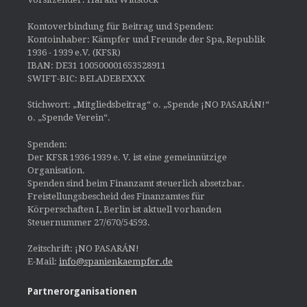
Kontoverbindung für Beitrag und Spenden:
Kontoinhaber: Kämpfer und Freunde der Spa, Republik
1936 - 1939 e.V. (KFSR)
IBAN: DE31 100500001653528911
SWIFT-BIC: BELADEBEXXX
Stichwort: „Mitgliedsbeitrag“ o. „Spende ¡NO PASARÁN!“
o. „Spende Verein“.
Spenden:
Der KFSR 1936-1939 e. V. ist eine gemeinnützige
Organisation.
Spenden sind beim Finanzamt steuerlich absetzbar.
Freistellungsbescheid des Finanzamtes für
Körperschaften I, Berlin ist aktuell vorhanden
Steuernummer 27/670/54593.
Zeitschrift: ¡NO PASARÁN!
E-Mail:
info@spanienkaempfer.de
Partnerorganisationen