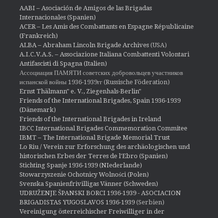
AABI – Asociación de Amigos de las Brigadas
Internacionales (Spanien)
ACER – Les Amis des Combattants en Espagne Républicaine
(Frankreich)
ALBA – Abraham Lincoln Brigade Archives
(USA)
A.I.C.V.A.S. – Associazione Italiana Combattenti Volontari
Antifascisti di Spagna (Italien)
Ассоциация ПАМЯТИ советских добровольцев участников
испанской войны 1936-1939гг (Russische Föderation)
Ernst Thälmann" e. V., Ziegenhals-Berlin"
Friends of the International Brigades, Spain 1936-1939
(Dänemark)
Friends of the International Brigades in Ireland
IBCC International Brigades Commemoration Commitee
IBMT – The International Brigade Memorial Trust
Lo Riu / Verein zur Erforschung des archäologischen und
historischen Erbes der Terres de l'Ebro (Spanien)
Stichting Spanje 1936-1939 (NIederlande)
Stowarzyszenie Ochotnicy Wolności (Polen)
Svenska Spanienfrivilligas Vänner (Schweden)
UDRUŽENJE ŠPANSKI BORCI 1936-1939 - ASOCIACION
BRIGADISTAS YUGOSLAVOS 1936-1939
(Serbien)
Vereinigung österreichischer Freiwilliger in der