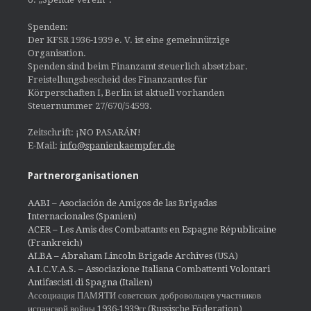
Spenden:
Der KFSR 1936-1939 e. V. ist eine gemeinnützige
Organisation.
Spenden sind beim Finanzamt steuerlich absetzbar.
Freistellungsbescheid des Finanzamtes für
Körperschaften I, Berlin ist aktuell vorhanden
Steuernummer 27/670/54593.
Zeitschrift: ¡NO PASARÁN!
E-Mail:
info@spanienkaempfer.de
Partnerorganisationen
AABI – Asociación de Amigos de las Brigadas
Internacionales (Spanien)
ACER – Les Amis des Combattants en Espagne Républicaine
(Frankreich)
ALBA – Abraham Lincoln Brigade Archives
(USA)
A.I.C.V.A.S. – Associazione Italiana Combattenti Volontari
Antifascisti di Spagna (Italien)
Ассоциация ПАМЯТИ советских добровольцев участников
испанской войны 1936-1939гг (Russische Föderation)