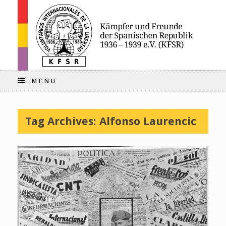
MENU
Tag Archives:
Alfonso Laurencic