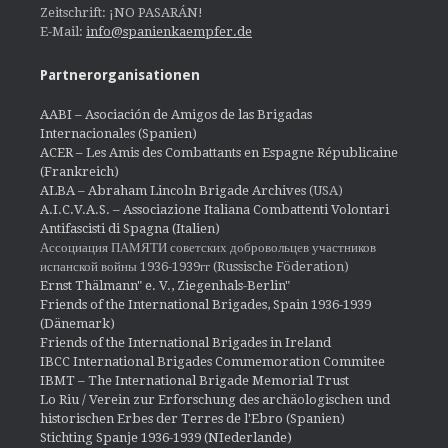
Zeitschrift: ¡NO PASARÁN!
E-Mail:
info@spanienkaempfer.de
Partnerorganisationen
AABI – Asociación de Amigos de las Brigadas
Internacionales (Spanien)
ACER – Les Amis des Combattants en Espagne Républicaine
(Frankreich)
ALBA – Abraham Lincoln Brigade Archives
(USA)
A.I.C.V.A.S. – Associazione Italiana Combattenti Volontari
Antifascisti di Spagna (Italien)
Ассоциация ПАМЯТИ советских добровольцев участников
испанской войны 1936-1939гг (Russische Föderation)
Ernst Thälmann" e. V., Ziegenhals-Berlin"
Friends of the International Brigades, Spain 1936-1939
(Dänemark)
Friends of the International Brigades in Ireland
IBCC International Brigades Commemoration Commitee
IBMT – The International Brigade Memorial Trust
Lo Riu / Verein zur Erforschung des archäologischen und
historischen Erbes der Terres de l'Ebro (Spanien)
Stichting Spanje 1936-1939 (NIederlande)