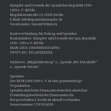
Kämpfer und Freunde der Spanischen Republik 1936–
1939 e. V. (KFSR)
Magdalenenstraße 19, 10365 Berlin
E-Mail: info@spanienkaempfer.de
Vorsitzender: Harald Wittstock
Kontoverbindung für Beitrag und Spenden:
Kontoinhaber: Kämpfer und Freunde der Spa, Republik
1936 - 1939 e.V. (KFSR)
IBAN: DE31 100500001653528911
SWIFT-BIC: BELADEBEXXX
Stichwort: „Mitgliedsbeitrag“ o. „Spende ¡NO PASARÁN!“
o. „Spende Verein“.
Spenden:
Der KFSR 1936-1939 e. V. ist eine gemeinnützige
Organisation.
Spenden sind beim Finanzamt steuerlich absetzbar.
Freistellungsbescheid des Finanzamtes für
Körperschaften I, Berlin ist aktuell vorhanden
Steuernummer 27/670/54593.