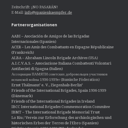
Zeitschrift: ¡NO PASARÁN!
E-Mail:
info@spanienkaempfer.de
Partnerorganisationen
AABI – Asociación de Amigos de las Brigadas
Internacionales (Spanien)
ACER – Les Amis des Combattants en Espagne Républicaine
(Frankreich)
ALBA – Abraham Lincoln Brigade Archives
(USA)
A.I.C.V.A.S. – Associazione Italiana Combattenti Volontari
Antifascisti di Spagna (Italien)
Ассоциация ПАМЯТИ советских добровольцев участников
испанской войны 1936-1939гг (Russische Föderation)
Ernst Thälmann" e. V., Ziegenhals-Berlin"
Friends of the International Brigades, Spain 1936-1939
(Dänemark)
Friends of the International Brigades in Ireland
IBCC International Brigades Commemoration Commitee
IBMT – The International Brigade Memorial Trust
Lo Riu / Verein zur Erforschung des archäologischen und
historischen Erbes der Terres de l'Ebro (Spanien)