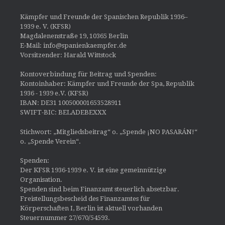
Kämpfer und Freunde der Spanischen Republik 1936–
1939 e. V. (KFSR)
Magdalenenstraße 19, 10365 Berlin
E-Mail: info@spanienkaempfer.de
Vorsitzender: Harald Wittstock
Kontoverbindung für Beitrag und Spenden:
Kontoinhaber: Kämpfer und Freunde der Spa, Republik
1936 - 1939 e.V. (KFSR)
IBAN: DE31 100500001653528911
SWIFT-BIC: BELADEBEXXX
Stichwort: „Mitgliedsbeitrag“ o. „Spende ¡NO PASARÁN!“
o. „Spende Verein“.
Spenden:
Der KFSR 1936-1939 e. V. ist eine gemeinnützige
Organisation.
Spenden sind beim Finanzamt steuerlich absetzbar.
Freistellungsbescheid des Finanzamtes für
Körperschaften I, Berlin ist aktuell vorhanden
Steuernummer 27/670/54593.