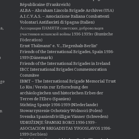
Républicaine (Frankreich)
ALBA – Abraham Lincoln Brigade Archives
(USA)
A.I.C.V.A.S. – Associazione Italiana Combattenti
Volontari Antifascisti di Spagna (Italien)
Ассоциация ПАМЯТИ советских добровольцев
a,
участников испанской войны 1936-1939гг (Russische
Föderation)
Ernst Thälmann" e. V., Ziegenhals-Berlin"
Friends of the International Brigades, Spain 1936-
1939 (Dänemark)
O
Friends of the International Brigades in Ireland
IBCC International Brigades Commemoration
Commitee
IBMT – The International Brigade Memorial Trust
ige
Lo Riu / Verein zur Erforschung des
archäologischen und historischen Erbes der
Terres de l'Ebro (Spanien)
Stichting Spanje 1936-1939 (NIederlande)
Stowarzyszenie Ochotnicy Wolności (Polen)
en
Svenska Spanienfrivilligas Vänner (Schweden)
UDRUŽENJE ŠPANSKI BORCI 1936-1939 -
ASOCIACION BRIGADISTAS YUGOSLAVOS 1936-
1939
(Serbien)