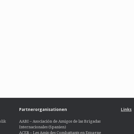
Partnerorganisationen
Links
lik
AABI – Asociación de Amigos de las Brigadas
Internacionales (Spanien)
ACER – Les Amis des Combattants en Espagne