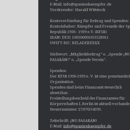
E-Mail: info@spanienkaempfer.de
Vorsitzender: Harald Wittstock
Kontoverbindung für Beitrag und Spenden:
Kontoinhaber: Kämpfer und Freunde der Sp
Republik 1936 - 1939 e.V. (KFSR)
IBAN: DE31 100500001653528911
SWIFT-BIC: BELADEBEXXX
Stichwort: „Mitgliedsbeitrag“ o. „Spende ¡N
PASARÁN!“ o. „Spende Verein“.
Spenden:
Der KFSR 1936-1939 e. V. ist eine gemeinnütz
Organisation.
Spenden sind beim Finanzamt steuerlich
absetzbar.
Freistellungsbescheid des Finanzamtes für
Körperschaften I, Berlin ist aktuell vorhand
Steuernummer 27/670/54593.
Zeitschrift: ¡NO PASARÁN!
E-Mail:
info@spanienkaempfer.de