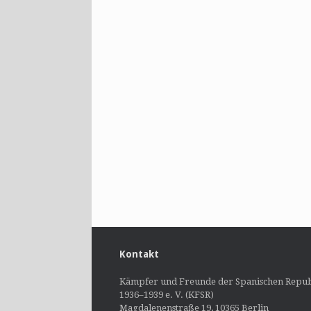
Kontakt
Kämpfer und Freunde der Spanischen Repub
1936–1939 e. V. (KFSR)
Magdalenenstraße 19, 10365 Berlin