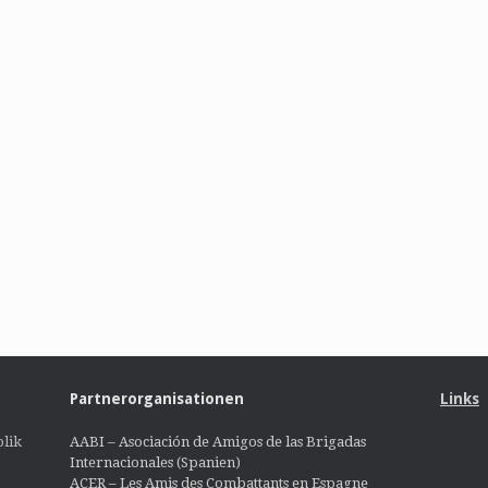
Partnerorganisationen
Links
lik
AABI – Asociación de Amigos de las Brigadas
Internacionales (Spanien)
ACER – Les Amis des Combattants en Espagne