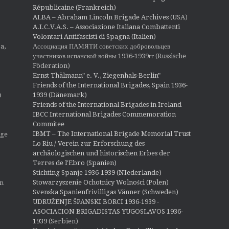
Républicaine (Frankreich)
ALBA – Abraham Lincoln Brigade Archives
(USA)
A.I.C.V.A.S. – Associazione Italiana Combattenti
Volontari Antifascisti di Spagna (Italien)
Ассоциация ПАМЯТИ советских добровольцев
a,
участников испанской войны 1936-1939гг (Russische
Föderation)
Ernst Thälmann" e. V., Ziegenhals-Berlin"
Friends of the International Brigades, Spain 1936-
1939 (Dänemark)
O
Friends of the International Brigades in Ireland
IBCC International Brigades Commemoration
Commitee
IBMT – The International Brigade Memorial Trust
ige
Lo Riu / Verein zur Erforschung des
archäologischen und historischen Erbes der
Terres de l'Ebro (Spanien)
Stichting Spanje 1936-1939 (NIederlande)
Stowarzyszenie Ochotnicy Wolności (Polen)
en
Svenska Spanienfrivilligas Vänner (Schweden)
UDRUŽENJE ŠPANSKI BORCI 1936-1939 -
ASOCIACION BRIGADISTAS YUGOSLAVOS 1936-
1939
(Serbien)