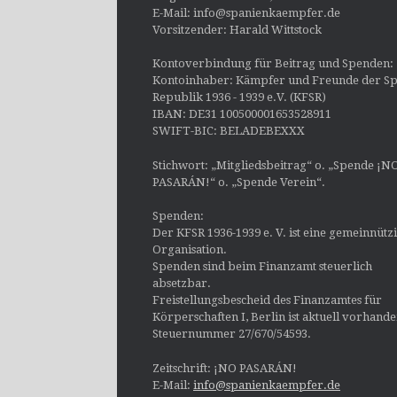
E-Mail: info@spanienkaempfer.de
Vorsitzender: Harald Wittstock
Kontoverbindung für Beitrag und Spenden:
Kontoinhaber: Kämpfer und Freunde der Sp
Republik 1936 - 1939 e.V. (KFSR)
IBAN: DE31 100500001653528911
SWIFT-BIC: BELADEBEXXX
Stichwort: „Mitgliedsbeitrag“ o. „Spende ¡N
PASARÁN!“ o. „Spende Verein“.
Spenden:
Der KFSR 1936-1939 e. V. ist eine gemeinnütz
Organisation.
Spenden sind beim Finanzamt steuerlich
absetzbar.
Freistellungsbescheid des Finanzamtes für
Körperschaften I, Berlin ist aktuell vorhand
Steuernummer 27/670/54593.
Zeitschrift: ¡NO PASARÁN!
E-Mail:
info@spanienkaempfer.de