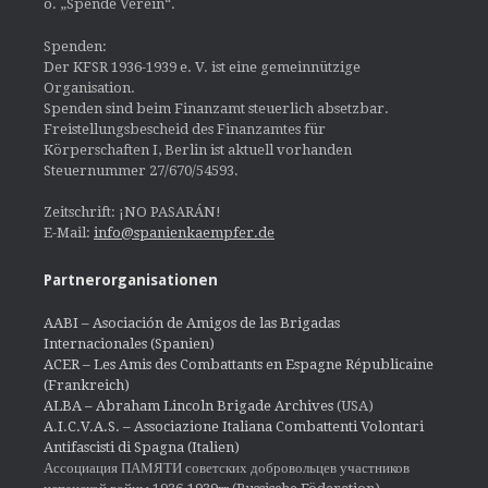
o. „Spende Verein“.
Spenden:
Der KFSR 1936-1939 e. V. ist eine gemeinnützige
Organisation.
Spenden sind beim Finanzamt steuerlich absetzbar.
Freistellungsbescheid des Finanzamtes für
Körperschaften I, Berlin ist aktuell vorhanden
Steuernummer 27/670/54593.
Zeitschrift: ¡NO PASARÁN!
E-Mail:
info@spanienkaempfer.de
Partnerorganisationen
AABI – Asociación de Amigos de las Brigadas
Internacionales (Spanien)
ACER – Les Amis des Combattants en Espagne Républicaine
(Frankreich)
ALBA – Abraham Lincoln Brigade Archives
(USA)
A.I.C.V.A.S. – Associazione Italiana Combattenti Volontari
Antifascisti di Spagna (Italien)
Ассоциация ПАМЯТИ советских добровольцев участников