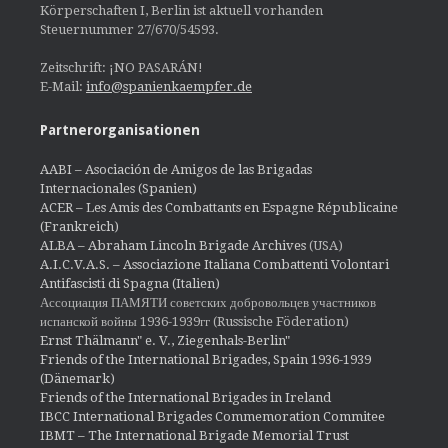
Körperschaften I, Berlin ist aktuell vorhanden
Steuernummer 27/670/54593.
Zeitschrift: ¡NO PASARÁN!
E-Mail:
info@spanienkaempfer.de
Partnerorganisationen
AABI – Asociación de Amigos de las Brigadas
Internacionales (Spanien)
ACER – Les Amis des Combattants en Espagne Républicaine
(Frankreich)
ALBA – Abraham Lincoln Brigade Archives
(USA)
A.I.C.V.A.S. – Associazione Italiana Combattenti Volontari
Antifascisti di Spagna (Italien)
Ассоциация ПАМЯТИ советских добровольцев участников
испанской войны 1936-1939гг (Russische Föderation)
Ernst Thälmann" e. V., Ziegenhals-Berlin"
Friends of the International Brigades, Spain 1936-1939
(Dänemark)
Friends of the International Brigades in Ireland
IBCC International Brigades Commemoration Commitee
IBMT – The International Brigade Memorial Trust