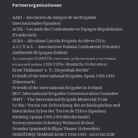
Partnerorganisationen
AABI – Asociación de Amigos de las Brigadas
Internacionales (Spanien)
ACER – Les Amis des Combattants en Espagne Républicaine
(Frankreich)
ALBA – Abraham Lincoln Brigade Archives
(USA)
A.I.C.V.A.S. – Associazione Italiana Combattenti Volontari
Antifascisti di Spagna (Italien)
Ассоциация ПАМЯТИ советских добровольцев участников
испанской войны 1936-1939гг (Russische Föderation)
Ernst Thälmann" e. V., Ziegenhals-Berlin"
Friends of the International Brigades, Spain 1936-1939
(Dänemark)
Friends of the International Brigades in Ireland
IBCC International Brigades Commemoration Commitee
IBMT – The International Brigade Memorial Trust
Lo Riu / Verein zur Erforschung des archäologischen und
historischen Erbes der Terres de l'Ebro (Spanien)
Stichting Spanje 1936-1939 (NIederlande)
Stowarzyszenie Ochotnicy Wolności (Polen)
Svenska Spanienfrivilligas Vänner (Schweden)
UDRUŽENJE ŠPANSKI BORCI 1936-1939 - ASOCIACION