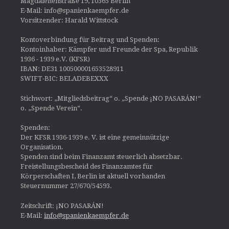
Magdalenenstraße 19, 10365 Berlin
E-Mail: info@spanienkaempfer.de
Vorsitzender: Harald Wittstock
Kontoverbindung für Beitrag und Spenden:
Kontoinhaber: Kämpfer und Freunde der Spa, Republik
1936 - 1939 e.V. (KFSR)
IBAN: DE31 100500001653528911
SWIFT-BIC: BELADEBEXXX
Stichwort: „Mitgliedsbeitrag“ o. „Spende ¡NO PASARÁN!“
o. „Spende Verein“.
Spenden:
Der KFSR 1936-1939 e. V. ist eine gemeinnützige
Organisation.
Spenden sind beim Finanzamt steuerlich absetzbar.
Freistellungsbescheid des Finanzamtes für
Körperschaften I, Berlin ist aktuell vorhanden
Steuernummer 27/670/54593.
Zeitschrift: ¡NO PASARÁN!
E-Mail:
info@spanienkaempfer.de