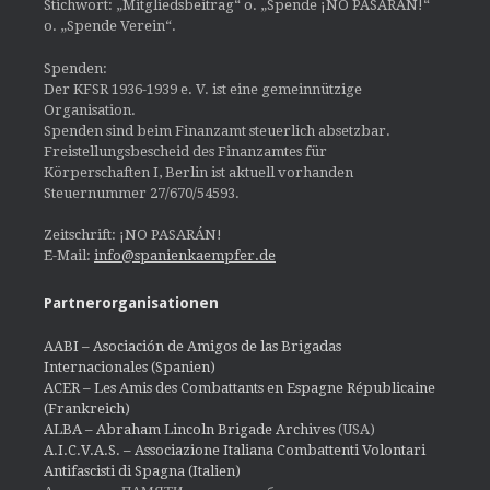
Stichwort: „Mitgliedsbeitrag“ o. „Spende ¡NO PASARÁN!“
o. „Spende Verein“.
Spenden:
Der KFSR 1936-1939 e. V. ist eine gemeinnützige
Organisation.
Spenden sind beim Finanzamt steuerlich absetzbar.
Freistellungsbescheid des Finanzamtes für
Körperschaften I, Berlin ist aktuell vorhanden
Steuernummer 27/670/54593.
Zeitschrift: ¡NO PASARÁN!
E-Mail:
info@spanienkaempfer.de
Partnerorganisationen
AABI – Asociación de Amigos de las Brigadas
Internacionales (Spanien)
ACER – Les Amis des Combattants en Espagne Républicaine
(Frankreich)
ALBA – Abraham Lincoln Brigade Archives
(USA)
A.I.C.V.A.S. – Associazione Italiana Combattenti Volontari
Antifascisti di Spagna (Italien)