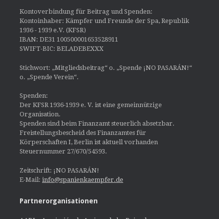
Kontoverbindung für Beitrag und Spenden:
Kontoinhaber: Kämpfer und Freunde der Spa, Republik
1936 - 1939 e.V. (KFSR)
IBAN: DE31 100500001653528911
SWIFT-BIC: BELADEBEXXX
Stichwort: „Mitgliedsbeitrag“ o. „Spende ¡NO PASARÁN!“
o. „Spende Verein“.
Spenden:
Der KFSR 1936-1939 e. V. ist eine gemeinnützige
Organisation.
Spenden sind beim Finanzamt steuerlich absetzbar.
Freistellungsbescheid des Finanzamtes für
Körperschaften I, Berlin ist aktuell vorhanden
Steuernummer 27/670/54593.
Zeitschrift: ¡NO PASARÁN!
E-Mail:
info@spanienkaempfer.de
Partnerorganisationen