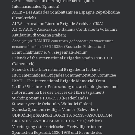
AABI – Asociación de Amigos de las Brigadas
Internacionales (Spanien)
ACER – Les Amis des Combattants en Espagne Républicaine
(Frankreich)
ALBA – Abraham Lincoln Brigade Archives
(USA)
A.I.C.V.A.S. – Associazione Italiana Combattenti Volontari
Antifascisti di Spagna (Italien)
Ассоциация ПАМЯТИ советских добровольцев участников
испанской войны 1936-1939гг (Russische Föderation)
Ernst Thälmann" e. V., Ziegenhals-Berlin"
Friends of the International Brigades, Spain 1936-1939
(Dänemark)
Friends of the International Brigades in Ireland
IBCC International Brigades Commemoration Commitee
IBMT – The International Brigade Memorial Trust
Lo Riu / Verein zur Erforschung des archäologischen und
historischen Erbes der Terres de l'Ebro (Spanien)
Stichting Spanje 1936-1939 (NIederlande)
Stowarzyszenie Ochotnicy Wolności (Polen)
Svenska Spanienfrivilligas Vänner (Schweden)
UDRUŽENJE ŠPANSKI BORCI 1936-1939 - ASOCIACION
BRIGADISTAS YUGOSLAVOS 1936-1939
(Serbien)
Vereinigung österreichischer Freiwilliger in der
Spanischen Republik 1936-1939 und Freunde des