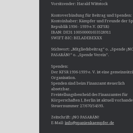
Vorsitzender: Harald Wittstock
Kontoverbindung für Beitrag und Spenden:
Kontoinhaber: Kämpfer und Freunde der Sp
Republik 1936 - 1939 e.V. (KFSR)
IBAN: DE31 100500001653528911
SWIFT-BIC: BELADEBEXXX
Stichwort: „Mitgliedsbeitrag“ o. „Spende ¡N
PASARÁN!“ o. „Spende Verein“.
Spenden:
Der KFSR 1936-1939 e. V. ist eine gemeinnütz
Organisation.
Spenden sind beim Finanzamt steuerlich
absetzbar.
Freistellungsbescheid des Finanzamtes für
Körperschaften I, Berlin ist aktuell vorhand
Steuernummer 27/670/54593.
Zeitschrift: ¡NO PASARÁN!
E-Mail:
info@spanienkaempfer.de