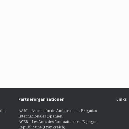
Partnerorganisationen
Links
lik
AABI – Asociación de Amigos de las Brigadas
Internacionales (Spanien)
ACER – Les Amis des Combattants en Espagne
Républicaine (Frankreich)