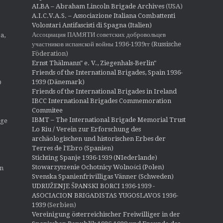
ALBA – Abraham Lincoln Brigade Archives
(USA)
A.I.C.V.A.S. – Associazione Italiana Combattenti
Volontari Antifascisti di Spagna (Italien)
Ассоциация ПАМЯТИ советских добровольцев
a,
участников испанской войны 1936-1939гг (Russische
Föderation)
Ernst Thälmann" e. V., Ziegenhals-Berlin"
Friends of the International Brigades, Spain 1936-
1939 (Dänemark)
O
Friends of the International Brigades in Ireland
IBCC International Brigades Commemoration
Commitee
IBMT – The International Brigade Memorial Trust
ige
Lo Riu / Verein zur Erforschung des
archäologischen und historischen Erbes der
Terres de l'Ebro (Spanien)
Stichting Spanje 1936-1939 (NIederlande)
Stowarzyszenie Ochotnicy Wolności (Polen)
en
Svenska Spanienfrivilligas Vänner (Schweden)
UDRUŽENJE ŠPANSKI BORCI 1936-1939 -
ASOCIACION BRIGADISTAS YUGOSLAVOS 1936-
1939
(Serbien)
Vereinigung österreichischer Freiwilliger in der