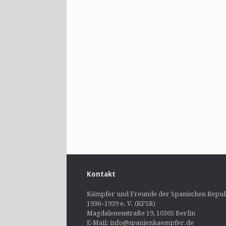
Kontakt
Kämpfer und Freunde der Spanischen Repub
1936–1939 e. V. (KFSR)
Magdalenenstraße 19, 10365 Berlin
E-Mail: info@spanienkaempfer.de