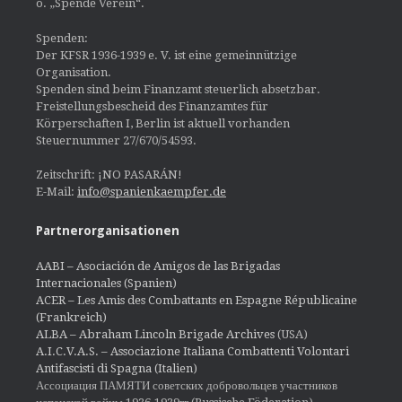
o. „Spende Verein“.
Spenden:
Der KFSR 1936-1939 e. V. ist eine gemeinnützige
Organisation.
Spenden sind beim Finanzamt steuerlich absetzbar.
Freistellungsbescheid des Finanzamtes für
Körperschaften I, Berlin ist aktuell vorhanden
Steuernummer 27/670/54593.
Zeitschrift: ¡NO PASARÁN!
E-Mail:
info@spanienkaempfer.de
Partnerorganisationen
AABI – Asociación de Amigos de las Brigadas
Internacionales (Spanien)
ACER – Les Amis des Combattants en Espagne Républicaine
(Frankreich)
ALBA – Abraham Lincoln Brigade Archives
(USA)
A.I.C.V.A.S. – Associazione Italiana Combattenti Volontari
Antifascisti di Spagna (Italien)
Ассоциация ПАМЯТИ советских добровольцев участников