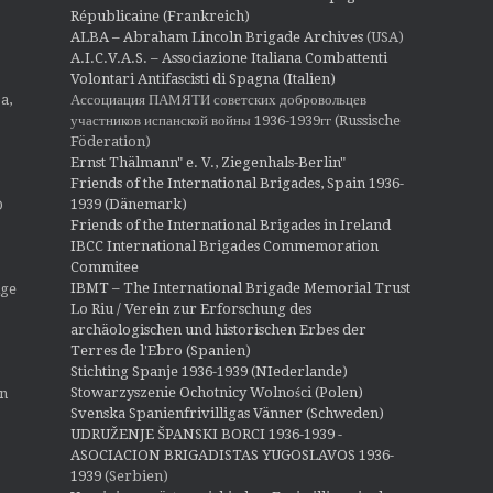
Républicaine (Frankreich)
ALBA – Abraham Lincoln Brigade Archives
(USA)
A.I.C.V.A.S. – Associazione Italiana Combattenti
Volontari Antifascisti di Spagna (Italien)
Ассоциация ПАМЯТИ советских добровольцев
a,
участников испанской войны 1936-1939гг (Russische
Föderation)
Ernst Thälmann" e. V., Ziegenhals-Berlin"
Friends of the International Brigades, Spain 1936-
1939 (Dänemark)
O
Friends of the International Brigades in Ireland
IBCC International Brigades Commemoration
Commitee
IBMT – The International Brigade Memorial Trust
ige
Lo Riu / Verein zur Erforschung des
archäologischen und historischen Erbes der
Terres de l'Ebro (Spanien)
Stichting Spanje 1936-1939 (NIederlande)
Stowarzyszenie Ochotnicy Wolności (Polen)
en
Svenska Spanienfrivilligas Vänner (Schweden)
UDRUŽENJE ŠPANSKI BORCI 1936-1939 -
ASOCIACION BRIGADISTAS YUGOSLAVOS 1936-
1939
(Serbien)