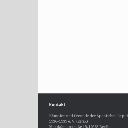
Kontakt
Kämpfer und Freunde der Spanischen Repub
1936–1939 e. V. (KFSR)
Magdalenenstraße 19, 10365 Berlin