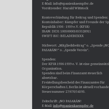
E-Mail: info@spanienkaempfer.de
Vorsitzender: Harald Wittstock
Kontoverbindung für Beitrag und Spenden:
Kontoinhaber: Kämpfer und Freunde der Sp
Republik 1936 - 1939 e.V. (KFSR)
IBAN: DE31 100500001653528911
SWIFT-BIC: BELADEBEXXX
Stichwort: „Mitgliedsbeitrag“ o. „Spende ¡N
PASARÁN!“ o. „Spende Verein“.
Spenden:
Der KFSR 1936-1939 e. V. ist eine gemeinnütz
Organisation.
Spenden sind beim Finanzamt steuerlich
absetzbar.
Freistellungsbescheid des Finanzamtes für
Körperschaften I, Berlin ist aktuell vorhand
Steuernummer 27/670/54593.
Zeitschrift: ¡NO PASARÁN!
E-Mail:
info@spanienkaempfer.de