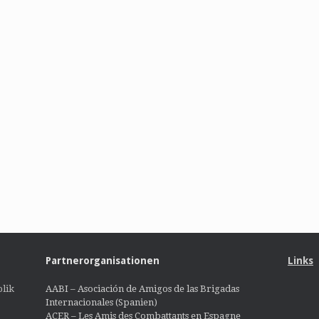
Partnerorganisationen
Links
lik
AABI – Asociación de Amigos de las Brigadas
Internacionales (Spanien)
ACER – Les Amis des Combattants en Espagne