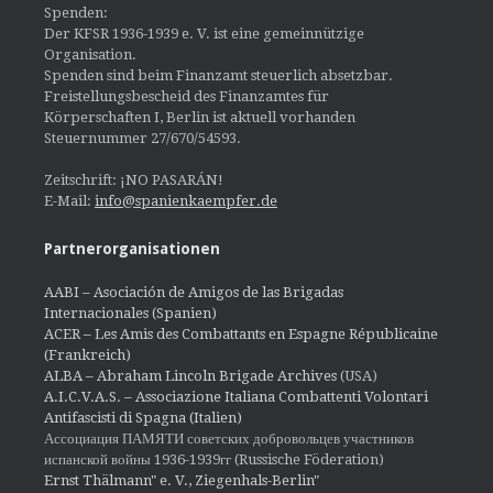
Spenden:
Der KFSR 1936-1939 e. V. ist eine gemeinnützige
Organisation.
Spenden sind beim Finanzamt steuerlich absetzbar.
Freistellungsbescheid des Finanzamtes für
Körperschaften I, Berlin ist aktuell vorhanden
Steuernummer 27/670/54593.
Zeitschrift: ¡NO PASARÁN!
E-Mail:
info@spanienkaempfer.de
Partnerorganisationen
AABI – Asociación de Amigos de las Brigadas
Internacionales (Spanien)
ACER – Les Amis des Combattants en Espagne Républicaine
(Frankreich)
ALBA – Abraham Lincoln Brigade Archives
(USA)
A.I.C.V.A.S. – Associazione Italiana Combattenti Volontari
Antifascisti di Spagna (Italien)
Ассоциация ПАМЯТИ советских добровольцев участников
испанской войны 1936-1939гг (Russische Föderation)
Ernst Thälmann" e. V., Ziegenhals-Berlin"