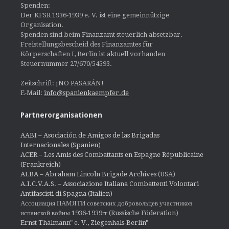
Spenden:
Der KFSR 1936-1939 e. V. ist eine gemeinnützige
Organisation.
Spenden sind beim Finanzamt steuerlich absetzbar.
Freistellungsbescheid des Finanzamtes für
Körperschaften I, Berlin ist aktuell vorhanden
Steuernummer 27/670/54593.
Zeitschrift: ¡NO PASARÁN!
E-Mail:
info@spanienkaempfer.de
Partnerorganisationen
AABI – Asociación de Amigos de las Brigadas
Internacionales (Spanien)
ACER – Les Amis des Combattants en Espagne Républicaine
(Frankreich)
ALBA – Abraham Lincoln Brigade Archives
(USA)
A.I.C.V.A.S. – Associazione Italiana Combattenti Volontari
Antifascisti di Spagna (Italien)
Ассоциация ПАМЯТИ советских добровольцев участников
испанской войны 1936-1939гг (Russische Föderation)
Ernst Thälmann" e. V., Ziegenhals-Berlin"