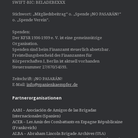
SWIFT-BIC: BELADEBEXXX
Stichwort: „Mitgliedsbeitrag“ o. „Spende ¡NO PASARÁN!“
o. „Spende Verein“.
Spenden:
Der KFSR 1936-1939 e. V. ist eine gemeinnützige
Organisation.
Spenden sind beim Finanzamt steuerlich absetzbar.
Freistellungsbescheid des Finanzamtes für
Körperschaften I, Berlin ist aktuell vorhanden
Steuernummer 27/670/54593.
Zeitschrift: ¡NO PASARÁN!
E-Mail:
info@spanienkaempfer.de
Partnerorganisationen
AABI – Asociación de Amigos de las Brigadas
Internacionales (Spanien)
ACER – Les Amis des Combattants en Espagne Républicaine
(Frankreich)
ALBA – Abraham Lincoln Brigade Archives
(USA)