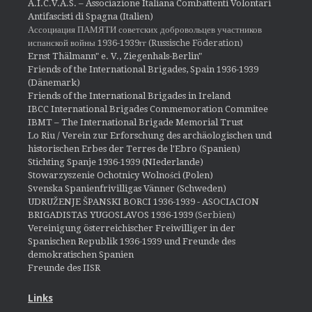
A.I.C.V.A.S. – Associazione Italiana Combattenti Volontari
Antifascisti di Spagna (Italien)
Ассоциация ПАМЯТИ советских добровольцев участников
испанской войны 1936-1939гг (Russische Föderation)
Ernst Thälmann" e. V., Ziegenhals-Berlin"
Friends of the International Brigades, Spain 1936-1939
(Dänemark)
Friends of the International Brigades in Ireland
IBCC International Brigades Commemoration Commitee
IBMT – The International Brigade Memorial Trust
Lo Riu / Verein zur Erforschung des archäologischen und
historischen Erbes der Terres de l'Ebro (Spanien)
Stichting Spanje 1936-1939 (NIederlande)
Stowarzyszenie Ochotnicy Wolności (Polen)
Svenska Spanienfrivilligas Vänner (Schweden)
UDRUŽENJE ŠPANSKI BORCI 1936-1939 - ASOCIACION
BRIGADISTAS YUGOSLAVOS 1936-1939
(Serbien)
Vereinigung österreichischer Freiwilliger in der
Spanischen Republik 1936-1939 und Freunde des
demokratischen Spanien
Freunde des IISR
Links