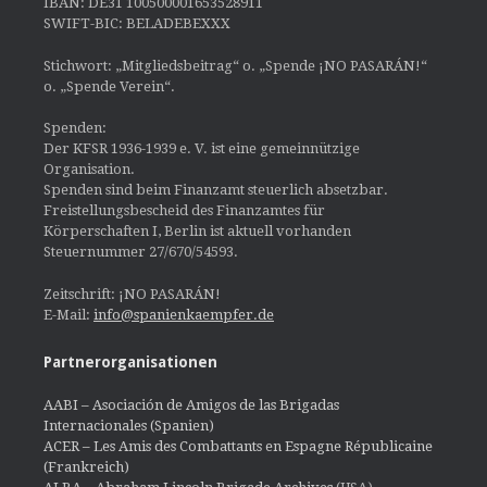
IBAN: DE31 100500001653528911
SWIFT-BIC: BELADEBEXXX
Stichwort: „Mitgliedsbeitrag“ o. „Spende ¡NO PASARÁN!“
o. „Spende Verein“.
Spenden:
Der KFSR 1936-1939 e. V. ist eine gemeinnützige
Organisation.
Spenden sind beim Finanzamt steuerlich absetzbar.
Freistellungsbescheid des Finanzamtes für
Körperschaften I, Berlin ist aktuell vorhanden
Steuernummer 27/670/54593.
Zeitschrift: ¡NO PASARÁN!
E-Mail:
info@spanienkaempfer.de
Partnerorganisationen
AABI – Asociación de Amigos de las Brigadas
Internacionales (Spanien)
ACER – Les Amis des Combattants en Espagne Républicaine
(Frankreich)