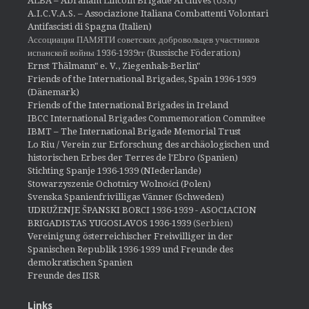
ALBA – Abraham Lincoln Brigade Archives
(USA)
A.I.C.V.A.S. – Associazione Italiana Combattenti Volontari
Antifascisti di Spagna (Italien)
Ассоциация ПАМЯТИ советских добровольцев участников
испанской войны 1936-1939гг (Russische Föderation)
Ernst Thälmann" e. V., Ziegenhals-Berlin"
Friends of the International Brigades, Spain 1936-1939
(Dänemark)
Friends of the International Brigades in Ireland
IBCC International Brigades Commemoration Commitee
IBMT – The International Brigade Memorial Trust
Lo Riu / Verein zur Erforschung des archäologischen und
historischen Erbes der Terres de l'Ebro (Spanien)
Stichting Spanje 1936-1939 (NIederlande)
Stowarzyszenie Ochotnicy Wolności (Polen)
Svenska Spanienfrivilligas Vänner (Schweden)
UDRUŽENJE ŠPANSKI BORCI 1936-1939 - ASOCIACION
BRIGADISTAS YUGOSLAVOS 1936-1939
(Serbien)
Vereinigung österreichischer Freiwilliger in der
Spanischen Republik 1936-1939 und Freunde des
demokratischen Spanien
Freunde des IISR
Links