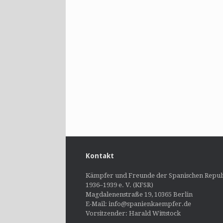
Kontakt
Kämpfer und Freunde der Spanischen Repub
1936–1939 e. V. (KFSR)
Magdalenenstraße 19, 10365 Berlin
E-Mail: info@spanienkaempfer.de
Vorsitzender: Harald Wittstock