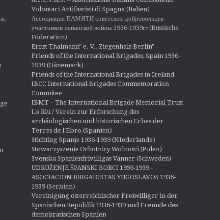
Volontari Antifascisti di Spagna (Italien)
Ассоциация ПАМЯТИ советских добровольцев
a,
участников испанской войны 1936-1939гг (Russische
Föderation)
Ernst Thälmann" e. V., Ziegenhals-Berlin"
Friends of the International Brigades, Spain 1936-
1939 (Dänemark)
O
Friends of the International Brigades in Ireland
IBCC International Brigades Commemoration
Commitee
IBMT – The International Brigade Memorial Trust
ige
Lo Riu / Verein zur Erforschung des
archäologischen und historischen Erbes der
Terres de l'Ebro (Spanien)
Stichting Spanje 1936-1939 (NIederlande)
Stowarzyszenie Ochotnicy Wolności (Polen)
en
Svenska Spanienfrivilligas Vänner (Schweden)
UDRUŽENJE ŠPANSKI BORCI 1936-1939 -
ASOCIACION BRIGADISTAS YUGOSLAVOS 1936-
1939
(Serbien)
Vereinigung österreichischer Freiwilliger in der
Spanischen Republik 1936-1939 und Freunde des
demokratischen Spanien