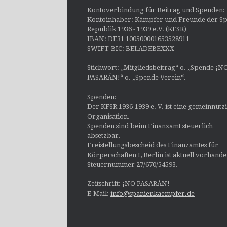
Kontoverbindung für Beitrag und Spenden:
Kontoinhaber: Kämpfer und Freunde der Sp
Republik 1936 - 1939 e.V. (KFSR)
IBAN: DE31 100500001653528911
SWIFT-BIC: BELADEBEXXX
Stichwort: „Mitgliedsbeitrag“ o. „Spende ¡N
PASARÁN!“ o. „Spende Verein“.
Spenden:
Der KFSR 1936-1939 e. V. ist eine gemeinnütz
Organisation.
Spenden sind beim Finanzamt steuerlich
absetzbar.
Freistellungsbescheid des Finanzamtes für
Körperschaften I, Berlin ist aktuell vorhand
Steuernummer 27/670/54593.
Zeitschrift: ¡NO PASARÁN!
E-Mail:
info@spanienkaempfer.de