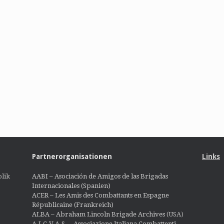
Partnerorganisationen
Links
lik
AABI – Asociación de Amigos de las Brigadas
Internacionales (Spanien)
ACER – Les Amis des Combattants en Espagne
Républicaine (Frankreich)
ALBA – Abraham Lincoln Brigade Archives
(USA)
A.I.C.V.A.S. – Associazione Italiana Combattenti