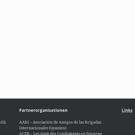
Partnerorganisationen
Links
lik
AABI – Asociación de Amigos de las Brigadas
Internacionales (Spanien)
ACER – Les Amis des Combattants en Espagne