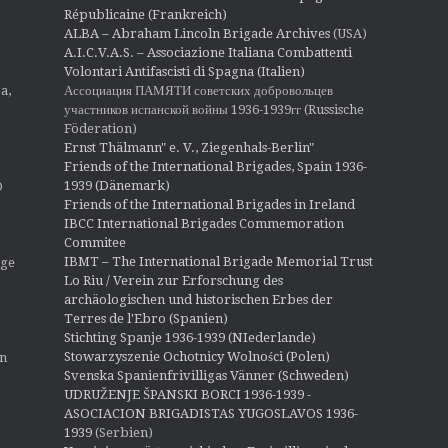
Républicaine (Frankreich)
ALBA – Abraham Lincoln Brigade Archives
(USA)
A.I.C.V.A.S. – Associazione Italiana Combattenti
Volontari Antifascisti di Spagna (Italien)
Ассоциация ПАМЯТИ советских добровольцев
a,
участников испанской войны 1936-1939гг (Russische
Föderation)
Ernst Thälmann" e. V., Ziegenhals-Berlin"
Friends of the International Brigades, Spain 1936-
1939 (Dänemark)
O
Friends of the International Brigades in Ireland
IBCC International Brigades Commemoration
Commitee
IBMT – The International Brigade Memorial Trust
ige
Lo Riu / Verein zur Erforschung des
archäologischen und historischen Erbes der
Terres de l'Ebro (Spanien)
Stichting Spanje 1936-1939 (NIederlande)
Stowarzyszenie Ochotnicy Wolności (Polen)
en
Svenska Spanienfrivilligas Vänner (Schweden)
UDRUŽENJE ŠPANSKI BORCI 1936-1939 -
ASOCIACION BRIGADISTAS YUGOSLAVOS 1936-
1939
(Serbien)