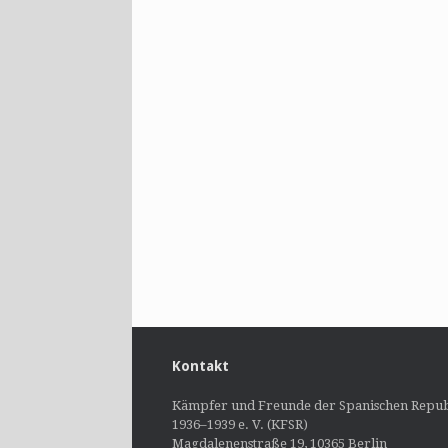
Kontakt
Kämpfer und Freunde der Spanischen Repub
1936–1939 e. V. (KFSR)
Magdalenenstraße 19, 10365 Berlin