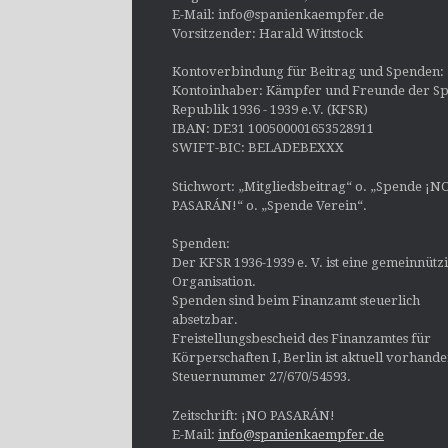
E-Mail: info@spanienkaempfer.de
Vorsitzender: Harald Wittstock
Kontoverbindung für Beitrag und Spenden:
Kontoinhaber: Kämpfer und Freunde der Sp
Republik 1936 - 1939 e.V. (KFSR)
IBAN: DE31 100500001653528911
SWIFT-BIC: BELADEBEXXX
Stichwort: „Mitgliedsbeitrag“ o. „Spende ¡N
PASARÁN!“ o. „Spende Verein“.
Spenden:
Der KFSR 1936-1939 e. V. ist eine gemeinnütz
Organisation.
Spenden sind beim Finanzamt steuerlich
absetzbar.
Freistellungsbescheid des Finanzamtes für
Körperschaften I, Berlin ist aktuell vorhand
Steuernummer 27/670/54593.
Zeitschrift: ¡NO PASARÁN!
E-Mail:
info@spanienkaempfer.de