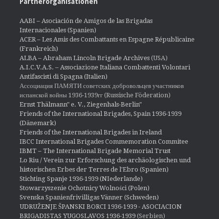
Partnerorganisationen
AABI – Asociación de Amigos de las Brigadas
Internacionales (Spanien)
ACER – Les Amis des Combattants en Espagne Républicaine
(Frankreich)
ALBA – Abraham Lincoln Brigade Archives
(USA)
A.I.C.V.A.S. – Associazione Italiana Combattenti Volontari
Antifascisti di Spagna (Italien)
Ассоциация ПАМЯТИ советских добровольцев участников
испанской войны 1936-1939гг (Russische Föderation)
Ernst Thälmann" e. V., Ziegenhals-Berlin"
Friends of the International Brigades, Spain 1936-1939
(Dänemark)
Friends of the International Brigades in Ireland
IBCC International Brigades Commemoration Commitee
IBMT – The International Brigade Memorial Trust
Lo Riu / Verein zur Erforschung des archäologischen und
historischen Erbes der Terres de l'Ebro (Spanien)
Stichting Spanje 1936-1939 (NIederlande)
Stowarzyszenie Ochotnicy Wolności (Polen)
Svenska Spanienfrivilligas Vänner (Schweden)
UDRUŽENJE ŠPANSKI BORCI 1936-1939 - ASOCIACION
BRIGADISTAS YUGOSLAVOS 1936-1939
(Serbien)