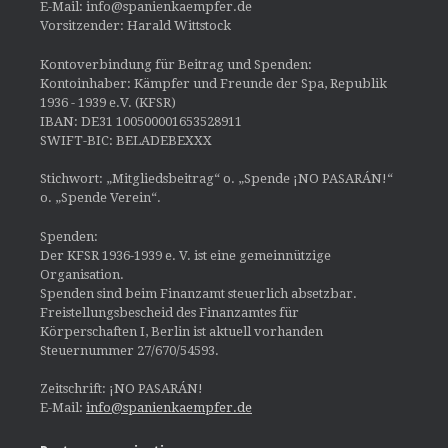
E-Mail: info@spanienkaempfer.de
Vorsitzender: Harald Wittstock
Kontoverbindung für Beitrag und Spenden:
Kontoinhaber: Kämpfer und Freunde der Spa, Republik
1936 - 1939 e.V. (KFSR)
IBAN: DE31 100500001653528911
SWIFT-BIC: BELADEBEXXX
Stichwort: „Mitgliedsbeitrag“ o. „Spende ¡NO PASARÁN!“
o. „Spende Verein“.
Spenden:
Der KFSR 1936-1939 e. V. ist eine gemeinnützige
Organisation.
Spenden sind beim Finanzamt steuerlich absetzbar.
Freistellungsbescheid des Finanzamtes für
Körperschaften I, Berlin ist aktuell vorhanden
Steuernummer 27/670/54593.
Zeitschrift: ¡NO PASARÁN!
E-Mail:
info@spanienkaempfer.de