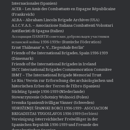
Internacionales (Spanien)
ACER – Les Amis des Combattants en Espagne Républicaine
(Frankreich)
ALBA – Abraham Lincoln Brigade Archives
(USA)
A.I.C.V.A.S. – Associazione Italiana Combattenti Volontari
Antifascisti di Spagna (Italien)
Ассоциация ПАМЯТИ советских добровольцев участников
испанской войны 1936-1939гг (Russische Föderation)
Ernst Thälmann" e. V., Ziegenhals-Berlin"
Friends of the International Brigades, Spain 1936-1939
(Dänemark)
Friends of the International Brigades in Ireland
IBCC International Brigades Commemoration Commitee
IBMT – The International Brigade Memorial Trust
Lo Riu / Verein zur Erforschung des archäologischen und
historischen Erbes der Terres de l'Ebro (Spanien)
Stichting Spanje 1936-1939 (NIederlande)
Stowarzyszenie Ochotnicy Wolności (Polen)
Svenska Spanienfrivilligas Vänner (Schweden)
UDRUŽENJE ŠPANSKI BORCI 1936-1939 - ASOCIACION
BRIGADISTAS YUGOSLAVOS 1936-1939
(Serbien)
Vereinigung österreichischer Freiwilliger in der
Spanischen Republik 1936-1939 und Freunde des