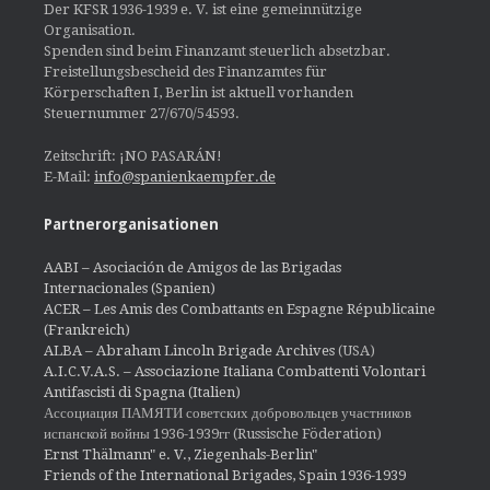
Der KFSR 1936-1939 e. V. ist eine gemeinnützige
Organisation.
Spenden sind beim Finanzamt steuerlich absetzbar.
Freistellungsbescheid des Finanzamtes für
Körperschaften I, Berlin ist aktuell vorhanden
Steuernummer 27/670/54593.
Zeitschrift: ¡NO PASARÁN!
E-Mail:
info@spanienkaempfer.de
Partnerorganisationen
AABI – Asociación de Amigos de las Brigadas
Internacionales (Spanien)
ACER – Les Amis des Combattants en Espagne Républicaine
(Frankreich)
ALBA – Abraham Lincoln Brigade Archives
(USA)
A.I.C.V.A.S. – Associazione Italiana Combattenti Volontari
Antifascisti di Spagna (Italien)
Ассоциация ПАМЯТИ советских добровольцев участников
испанской войны 1936-1939гг (Russische Föderation)
Ernst Thälmann" e. V., Ziegenhals-Berlin"
Friends of the International Brigades, Spain 1936-1939